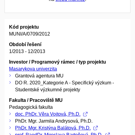
Kód projektu
MUNI/A/0709/2012
Období řešení
1/2013 - 12/2013
Investor / Programový rámec / typ projektu
Masarykova univerzita
Grantová agentura MU
DO R. 2020_Kategorie A - Specifický výzkum -
Studentské výzkumné projekty
Fakulta / Pracoviště MU
Pedagogická fakulta
doc. PhDr. Věra Vojtová, Ph.D.
PhDr. Mgr. Jarmila Andrysová, Ph.D.
PhDr. Mgr. Kristýna Balátová, Ph.D.
prof. PaedDr. Miroslava Bartoňová, Ph.D.