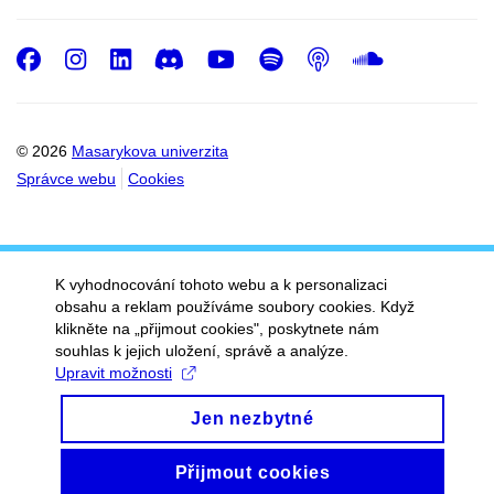
Facebook
Instagram
LinkedIn
Discord
Youtube
Spotify
Podcast
SoundC
© 2026
Masarykova univerzita
Správce webu
Cookies
K vyhodnocování tohoto webu a k personalizaci
obsahu a reklam používáme soubory cookies. Když
klikněte na „přijmout cookies", poskytnete nám
souhlas k jejich uložení, správě a analýze.
Upravit možnosti
Jen nezbytné
Přijmout cookies