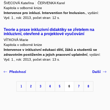
ŠVECOVÁ Kateřina
ČERVENKA Karel
Kapitola v odborné knize
Intervence pro inkluzi. Intervention for Inclusion.
, vydání:
Vyd. 1., rok: 2013, počet stran: 12 s.
Teorie a praxe inkluzivní didaktiky se zřetelem na
inkluzivní, otevřené a projektové vyučování
VÍTKOVÁ Marie
Kapitola v odborné knize
Intervence v inkluzivní edukaci dětí, žáků a studentů se
zdravotním postižením a jejich pracovní uplatnění
, vydání:
Vyd. 1., rok: 2013, počet stran: 13 s.
Předchozí
Další
1
2
3
4
5
6
7
8