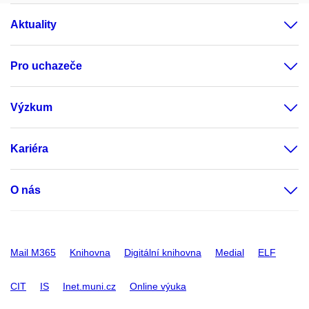
Aktuality
Pro uchazeče
Výzkum
Kariéra
O nás
Mail M365
Knihovna
Digitální knihovna
Medial
ELF
CIT
IS
Inet.muni.cz
Online výuka