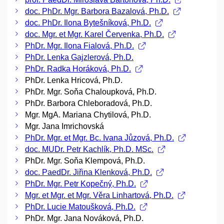
doc. PhDr. Mgr. Barbora Bazalová, Ph.D.
doc. PhDr. Ilona Bytešníková, Ph.D.
doc. Mgr. et Mgr. Karel Červenka, Ph.D.
PhDr. Mgr. Ilona Fialová, Ph.D.
PhDr. Lenka Gajzlerová, Ph.D.
PhDr. Radka Horáková, Ph.D.
PhDr. Lenka Hricová, Ph.D.
PhDr. Mgr. Soňa Chaloupková, Ph.D.
PhDr. Barbora Chleboradová, Ph.D.
Mgr. MgA. Mariana Chytilová, Ph.D.
Mgr. Jana Imrichovská
PhDr. Mgr. et Mgr. Bc. Ivana Jůzová, Ph.D.
doc. MUDr. Petr Kachlík, Ph.D. MSc.
PhDr. Mgr. Soňa Klempová, Ph.D.
doc. PaedDr. Jiřina Klenková, Ph.D.
PhDr. Mgr. Petr Kopečný, Ph.D.
Mgr. et Mgr. et Mgr. Věra Linhartová, Ph.D.
PhDr. Lucie Matoušková, Ph.D.
PhDr. Mgr. Jana Nováková, Ph.D.