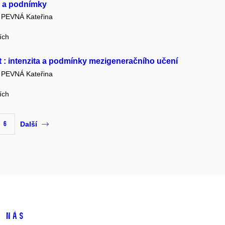
h a podnímky
PEVNÁ Kateřina
ích
t : intenzita a podmínky mezigeneračního učení
PEVNÁ Kateřina
ích
6
Další
 nás