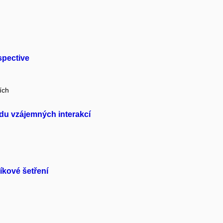
spective
ích
edu vzájemných interakcí
íkové šetření