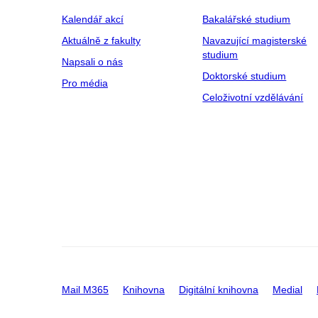
Kalendář akcí
Bakalářské studium
Aktuálně z fakulty
Navazující magisterské
studium
Napsali o nás
Doktorské studium
Pro média
Celoživotní vzdělávání
Mail M365
Knihovna
Digitální knihovna
Medial