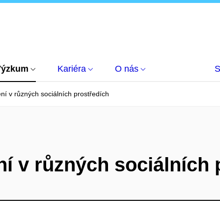
Výzkum
Kariéra
O nás
S
í v různých sociálních prostředích
í v různých sociálních 