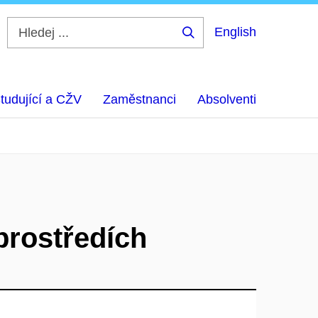
English
Hledej
...
tudující a CŽV
Zaměstnanci
Absolventi
prostředích