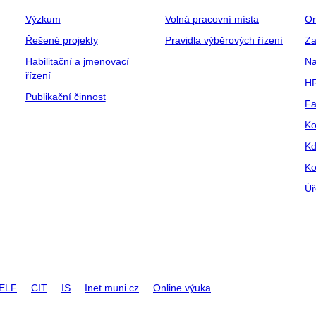
Výzkum
Volná pracovní místa
Or
Řešené projekty
Pravidla výběrových řízení
Za
Habilitační a jmenovací
Na
řízení
HR
Publikační činnost
Fa
Ko
Kd
Ko
Úř
ELF
CIT
IS
Inet.muni.cz
Online výuka