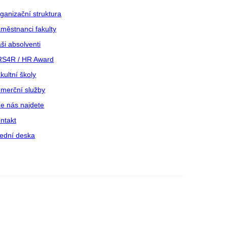
ganizační struktura
městnanci fakulty
ši absolventi
S4R / HR Award
kultní školy
merční služby
e nás najdete
ntakt
ední deska