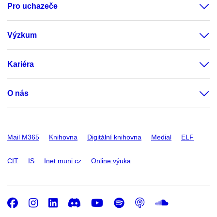
Pro uchazeče
Výzkum
Kariéra
O nás
Mail M365
Knihovna
Digitální knihovna
Medial
ELF
CIT
IS
Inet.muni.cz
Online výuka
Facebook
Instagram
LinkedIn
Discord
Youtube
Spotify
Podcast
SoundC