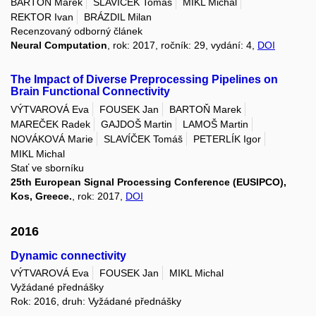
BARTOŇ Marek
SLAVÍČEK Tomáš
MIKL Michal
REKTOR Ivan
BRÁZDIL Milan
Recenzovaný odborný článek
Neural Computation
, rok: 2017, ročník: 29, vydání: 4,
DOI
The Impact of Diverse Preprocessing Pipelines on
Brain Functional Connectivity
VÝTVAROVÁ Eva
FOUSEK Jan
BARTOŇ Marek
MAREČEK Radek
GAJDOŠ Martin
LAMOŠ Martin
NOVÁKOVÁ Marie
SLAVÍČEK Tomáš
PETERLÍK Igor
MIKL Michal
Stať ve sborníku
25th European Signal Processing Conference (EUSIPCO),
Kos, Greece.
, rok: 2017,
DOI
2016
Dynamic connectivity
VÝTVAROVÁ Eva
FOUSEK Jan
MIKL Michal
Vyžádané přednášky
Rok: 2016, druh: Vyžádané přednášky