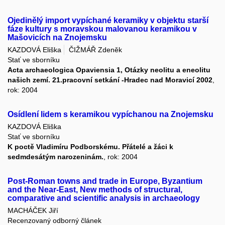
Ojedinělý import vypíchané keramiky v objektu starší
fáze kultury s moravskou malovanou keramikou v
Mašovicích na Znojemsku
KAZDOVÁ Eliška
ČIŽMÁŘ Zdeněk
Stať ve sborníku
Acta archaeologica Opaviensia 1, Otázky neolitu a eneolitu
našich zemí. 21.pracovní setkání -Hradec nad Moravicí 2002
,
rok: 2004
Osídlení lidem s keramikou vypíchanou na Znojemsku
KAZDOVÁ Eliška
Stať ve sborníku
K poctě Vladimíru Podborskému. Přátelé a žáci k
sedmdesátým narozeninám.
, rok: 2004
Post-Roman towns and trade in Europe, Byzantium
and the Near-East, New methods of structural,
comparative and scientific analysis in archaeology
MACHÁČEK Jiří
Recenzovaný odborný článek