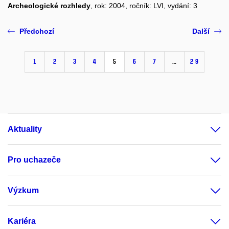
Archeologické rozhledy
, rok: 2004, ročník: LVI, vydání: 3
Předchozí
Další
1
2
3
4
5
6
7
…
29
Aktuality
Pro uchazeče
Výzkum
Kariéra