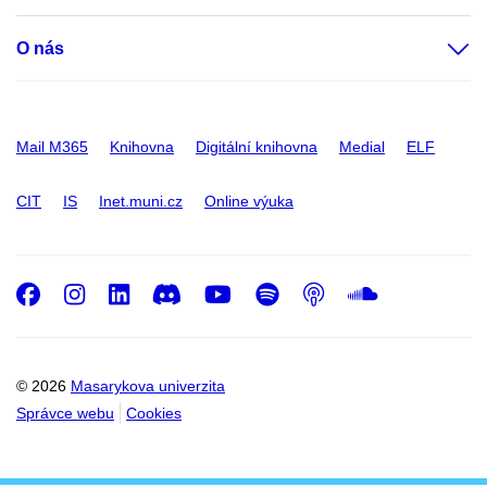
O nás
Mail M365
Knihovna
Digitální knihovna
Medial
ELF
CIT
IS
Inet.muni.cz
Online výuka
Facebook
Instagram
LinkedIn
Discord
Youtube
Spotify
Podcast
SoundC
© 2026
Masarykova univerzita
Správce webu
Cookies