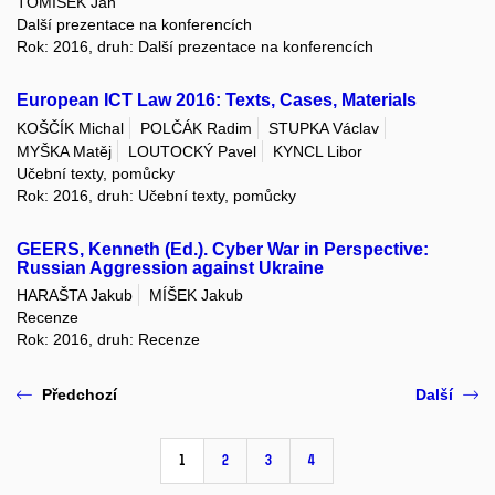
TOMÍŠEK Jan
Další prezentace na konferencích
Rok: 2016, druh: Další prezentace na konferencích
European ICT Law 2016: Texts, Cases, Materials
KOŠČÍK Michal
POLČÁK Radim
STUPKA Václav
MYŠKA Matěj
LOUTOCKÝ Pavel
KYNCL Libor
Učební texty, pomůcky
Rok: 2016, druh: Učební texty, pomůcky
GEERS, Kenneth (Ed.). Cyber War in Perspective:
Russian Aggression against Ukraine
HARAŠTA Jakub
MÍŠEK Jakub
Recenze
Rok: 2016, druh: Recenze
Předchozí
Další
1
2
3
4