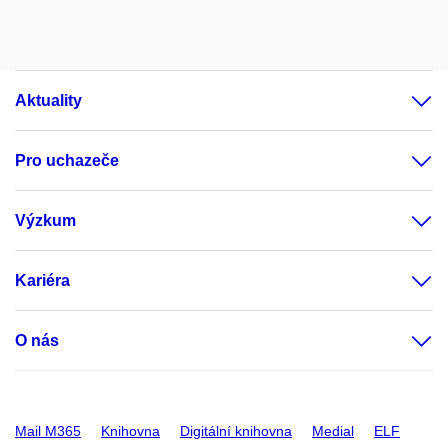
Aktuality
Pro uchazeče
Výzkum
Kariéra
O nás
Mail M365
Knihovna
Digitální knihovna
Medial
ELF