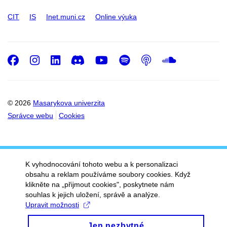
CIT
IS
Inet.muni.cz
Online výuka
Facebook
Instagram
LinkedIn
Discord
Youtube
Spotify
Podcast
SoundC
© 2026
Masarykova univerzita
Správce webu
Cookies
K vyhodnocování tohoto webu a k personalizaci
obsahu a reklam používáme soubory cookies. Když
klikněte na „přijmout cookies", poskytnete nám
souhlas k jejich uložení, správě a analýze.
Upravit možnosti
Jen nezbytné