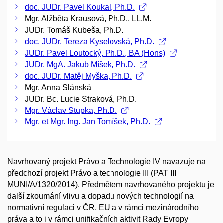
doc. JUDr. Pavel Koukal, Ph.D.
Mgr. Alžběta Krausová, Ph.D., LL.M.
JUDr. Tomáš Kubeša, Ph.D.
doc. JUDr. Tereza Kyselovská, Ph.D.
JUDr. Pavel Loutocký, Ph.D., BA (Hons)
JUDr. MgA. Jakub Míšek, Ph.D.
doc. JUDr. Matěj Myška, Ph.D.
Mgr. Anna Slánská
JUDr. Bc. Lucie Straková, Ph.D.
Mgr. Václav Stupka, Ph.D.
Mgr. et Mgr. Ing. Jan Tomíšek, Ph.D.
Navrhovaný projekt Právo a Technologie IV navazuje na
předchozí projekt Právo a technologie III (PAT III
MUNI/A/1320/2014). Předmětem navrhovaného projektu je
další zkoumání vlivu a dopadu nových technologií na
normativní regulaci v ČR, EU a v rámci mezinárodního
práva a to i v rámci unifikačních aktivit Rady Evropy