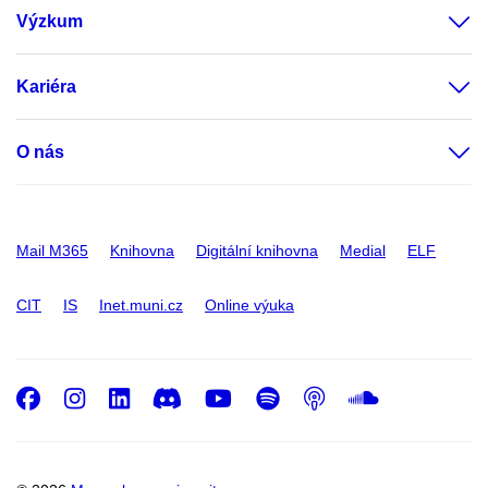
Výzkum
Kariéra
O nás
Mail M365
Knihovna
Digitální knihovna
Medial
ELF
CIT
IS
Inet.muni.cz
Online výuka
Facebook
Instagram
LinkedIn
Discord
Youtube
Spotify
Podcast
SoundC