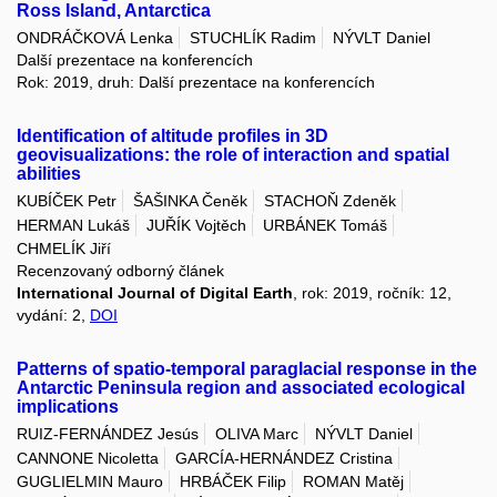
Ross Island, Antarctica
ONDRÁČKOVÁ Lenka
STUCHLÍK Radim
NÝVLT Daniel
Další prezentace na konferencích
Rok: 2019, druh: Další prezentace na konferencích
Identification of altitude profiles in 3D
geovisualizations: the role of interaction and spatial
abilities
KUBÍČEK Petr
ŠAŠINKA Čeněk
STACHOŇ Zdeněk
HERMAN Lukáš
JUŘÍK Vojtěch
URBÁNEK Tomáš
CHMELÍK Jiří
Recenzovaný odborný článek
International Journal of Digital Earth
, rok: 2019, ročník: 12,
vydání: 2,
DOI
Patterns of spatio-temporal paraglacial response in the
Antarctic Peninsula region and associated ecological
implications
RUIZ-FERNÁNDEZ Jesús
OLIVA Marc
NÝVLT Daniel
CANNONE Nicoletta
GARCÍA-HERNÁNDEZ Cristina
GUGLIELMIN Mauro
HRBÁČEK Filip
ROMAN Matěj