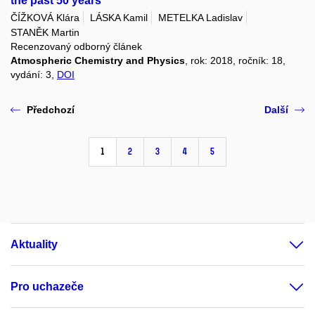
the past 50 years
ČÍŽKOVÁ Klára
LÁSKA Kamil
METELKA Ladislav
STANĚK Martin
Recenzovaný odborný článek
Atmospheric Chemistry and Physics
, rok: 2018, ročník: 18,
vydání: 3,
DOI
Předchozí
Další
1
2
3
4
5
Aktuality
Pro uchazeče