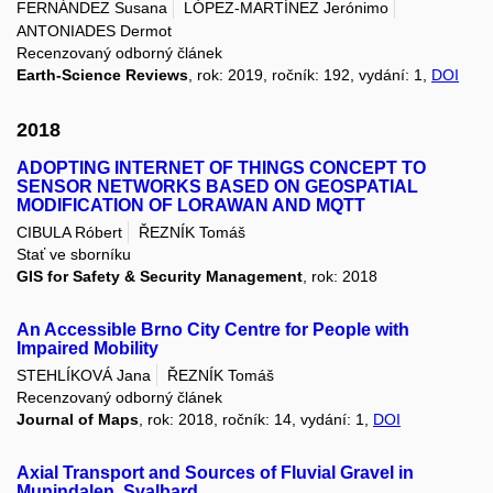
FERNÁNDEZ Susana
LÓPEZ-MARTÍNEZ Jerónimo
ANTONIADES Dermot
Recenzovaný odborný článek
Earth-Science Reviews
, rok: 2019, ročník: 192, vydání: 1,
DOI
2018
ADOPTING INTERNET OF THINGS CONCEPT TO
SENSOR NETWORKS BASED ON GEOSPATIAL
MODIFICATION OF LORAWAN AND MQTT
CIBULA Róbert
ŘEZNÍK Tomáš
Stať ve sborníku
GIS for Safety & Security Management
, rok: 2018
An Accessible Brno City Centre for People with
Impaired Mobility
STEHLÍKOVÁ Jana
ŘEZNÍK Tomáš
Recenzovaný odborný článek
Journal of Maps
, rok: 2018, ročník: 14, vydání: 1,
DOI
Axial Transport and Sources of Fluvial Gravel in
Munindalen, Svalbard