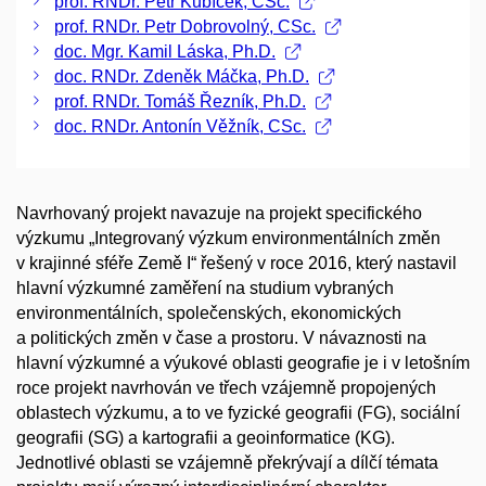
prof. RNDr. Petr Kubíček, CSc.
prof. RNDr. Petr Dobrovolný, CSc.
doc. Mgr. Kamil Láska, Ph.D.
doc. RNDr. Zdeněk Máčka, Ph.D.
prof. RNDr. Tomáš Řezník, Ph.D.
doc. RNDr. Antonín Věžník, CSc.
Navrhovaný projekt navazuje na projekt specifického
výzkumu „Integrovaný výzkum environmentálních změn
v krajinné sféře Země I“ řešený v roce 2016, který nastavil
hlavní výzkumné zaměření na studium vybraných
environmentálních, společenských, ekonomických
a politických změn v čase a prostoru. V návaznosti na
hlavní výzkumné a výukové oblasti geografie je i v letošním
roce projekt navrhován ve třech vzájemně propojených
oblastech výzkumu, a to ve fyzické geografii (FG), sociální
geografii (SG) a kartografii a geoinformatice (KG).
Jednotlivé oblasti se vzájemně překrývají a dílčí témata