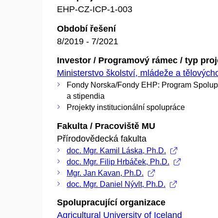
EHP-CZ-ICP-1-003
Období řešení
8/2019 - 7/2021
Investor / Programový rámec / typ pro
Ministerstvo školství, mládeže a tělovýc
Fondy Norska/Fondy EHP: Program Spolup
a stipendia
Projekty institucionální spolupráce
Fakulta / Pracoviště MU
Přírodovědecká fakulta
doc. Mgr. Kamil Láska, Ph.D.
doc. Mgr. Filip Hrbáček, Ph.D.
Mgr. Jan Kavan, Ph.D.
doc. Mgr. Daniel Nývlt, Ph.D.
Spolupracující organizace
Agricultural University of Iceland