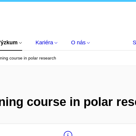
Výzkum
Kariéra
O nás
S
ining course in polar research
ning course in polar re