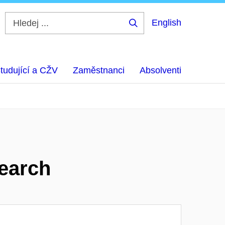
English
Hledej
...
tudující a CŽV
Zaměstnanci
Absolventi
search