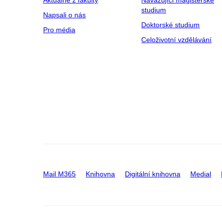
Aktuálně z fakulty
Navazující magisterské
studium
Napsali o nás
Doktorské studium
Pro média
Celoživotní vzdělávání
Mail M365
Knihovna
Digitální knihovna
Medial