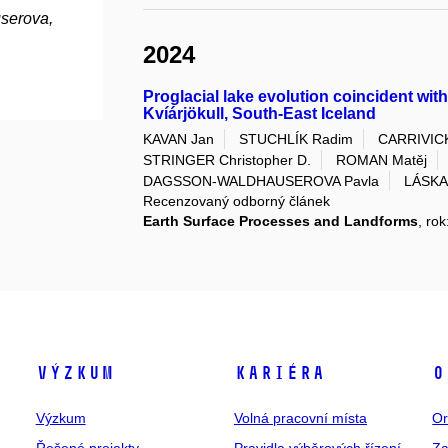
serova,
2024
Proglacial lake evolution coincident with
Kvíárjökull, South-East Iceland
KAVAN Jan
STUCHLÍK Radim
CARRIVICK
STRINGER Christopher D.
ROMAN Matěj
DAGSSON-WALDHAUSEROVA Pavla
LÁSKA
Recenzovaný odborný článek
Earth Surface Processes and Landforms
, ro
Výzkum
Kariéra
O
Výzkum
Volná pracovní místa
Or