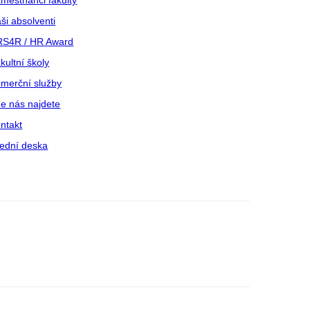
městnanci fakulty
ši absolventi
S4R / HR Award
kultní školy
merční služby
e nás najdete
ntakt
ední deska