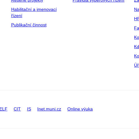
Řešené projekty
Pravidla výběrových řízení
Za
Habilitační a jmenovací
Na
řízení
HR
Publikační činnost
Fa
Ko
Kd
Ko
Úř
ELF
CIT
IS
Inet.muni.cz
Online výuka