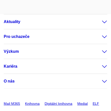
Aktuality
Pro uchazeče
Výzkum
Kariéra
O nás
Mail M365
Knihovna
Digitální knihovna
Medial
ELF