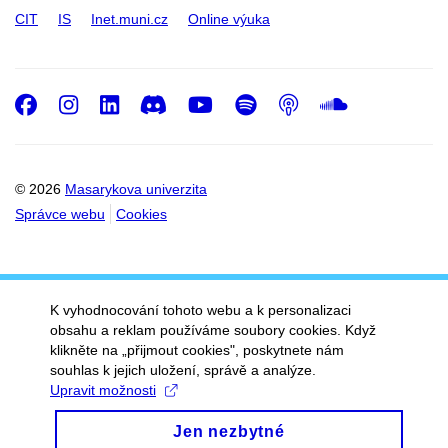
CIT
IS
Inet.muni.cz
Online výuka
Facebook
Instagram
LinkedIn
Discord
Youtube
Spotify
Podcast
SoundC
© 2026
Masarykova univerzita
Správce webu
Cookies
K vyhodnocování tohoto webu a k personalizaci
obsahu a reklam používáme soubory cookies. Když
klikněte na „přijmout cookies", poskytnete nám
souhlas k jejich uložení, správě a analýze.
Upravit možnosti
Jen nezbytné