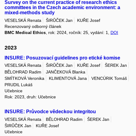
Survey on the current practice of research ethics
committees in the Czech academic environment: a
mixed-methods study
VESELSKÁ Renata
ŠIRŮČEK Jan
KUŘE Josef
Recenzovaný odborný článek
BMC Medical Ethics
, rok: 2024, ročník: 25, vydání: 1,
DOI
2023
INSURE: Posuzovací guidelines pro etické komise
VESELSKÁ Renata
ŠIRŮČEK Jan
KUŘE Josef
ŠEREK Jan
BĚLOHRAD Radim
JANČEKOVÁ Blanka
SMÍTKOVÁ Veronika
KLIMENTOVÁ Jana
VENCÚRIK Tomáš
PRUDIL Lukáš
Učebnice
Rok: 2023, druh: Učebnice
INSURE: Průvodce vědeckou integritou
VESELSKÁ Renata
BĚLOHRAD Radim
ŠEREK Jan
ŠIRŮČEK Jan
KUŘE Josef
Učebnice