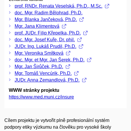
prof. RNDr. Renata Veselská, Ph.D., M.Sc.
doc. Mgr. Radim Bělohrad, Ph.D.
Mgr. Blanka Jančeková, Ph.D.
Mgr. Jana Klimentová
prof. JUDr. Filip Křepelka, Ph.D.
doc. Mgr. Josef Kuře, Dr. phil.
JUDr. Ing. Lukáš Prudil, Ph.D.
Mgr. Veronika Smítková
doc. Mgr. et Mgr. Jan Šerek, Ph.D.
Mgr. Jan Širůček, Ph.D.
Mgr. Tomáš Vencúrik, Ph.D.
JUDr. Anna Zemandlová, Ph.D.
WWW stránky projektu
https://www.med.muni.cz/insure
Cílem projektu je vytvořit plně profesionální systém
podpory etiky výzkumu na člověku pro vysoké školy