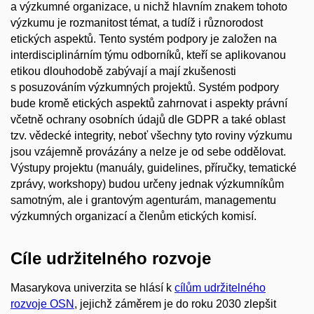
a výzkumné organizace, u nichž hlavním znakem tohoto
výzkumu je rozmanitost témat, a tudíž i různorodost
etických aspektů. Tento systém podpory je založen na
interdisciplinárním týmu odborníků, kteří se aplikovanou
etikou dlouhodobě zabývají a mají zkušenosti
s posuzováním výzkumných projektů. Systém podpory
bude kromě etických aspektů zahrnovat i aspekty právní
včetně ochrany osobních údajů dle GDPR a také oblast
tzv. vědecké integrity, neboť všechny tyto roviny výzkumu
jsou vzájemně provázány a nelze je od sebe oddělovat.
Výstupy projektu (manuály, guidelines, příručky, tematické
zprávy, workshopy) budou určeny jednak výzkumníkům
samotným, ale i grantovým agenturám, managementu
výzkumných organizací a členům etických komisí.
Cíle udržitelného rozvoje
Masarykova univerzita se hlásí k
cílům udržitelného
rozvoje OSN
, jejichž záměrem je do roku 2030 zlepšit