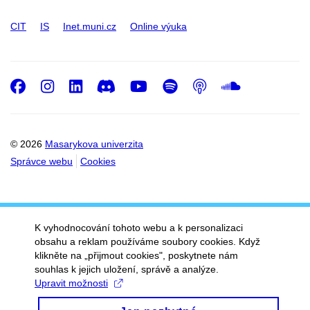
CIT
IS
Inet.muni.cz
Online výuka
Facebook
Instagram
LinkedIn
Discord
Youtube
Spotify
Podcast
SoundC
© 2026
Masarykova univerzita
Správce webu
Cookies
K vyhodnocování tohoto webu a k personalizaci
obsahu a reklam používáme soubory cookies. Když
klikněte na „přijmout cookies", poskytnete nám
souhlas k jejich uložení, správě a analýze.
Upravit možnosti