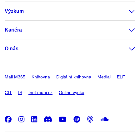
Výzkum
Kariéra
O nás
Mail M365
Knihovna
Digitální knihovna
Medial
ELF
CIT
IS
Inet.muni.cz
Online výuka
Facebook
Instagram
LinkedIn
Discord
Youtube
Spotify
Podcast
SoundC