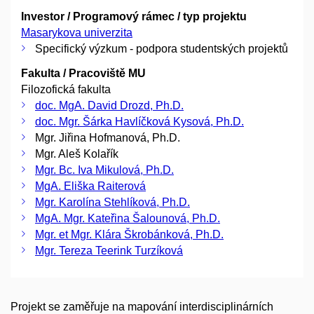
Investor / Programový rámec / typ projektu
Masarykova univerzita
Specifický výzkum - podpora studentských projektů
Fakulta / Pracoviště MU
Filozofická fakulta
doc. MgA. David Drozd, Ph.D.
doc. Mgr. Šárka Havlíčková Kysová, Ph.D.
Mgr. Jiřina Hofmanová, Ph.D.
Mgr. Aleš Kolařík
Mgr. Bc. Iva Mikulová, Ph.D.
MgA. Eliška Raiterová
Mgr. Karolína Stehlíková, Ph.D.
MgA. Mgr. Kateřina Šalounová, Ph.D.
Mgr. et Mgr. Klára Škrobánková, Ph.D.
Mgr. Tereza Teerink Turzíková
Projekt se zaměřuje na mapování interdisciplinárních