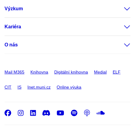
Výzkum
Kariéra
O nás
Mail M365
Knihovna
Digitální knihovna
Medial
ELF
CIT
IS
Inet.muni.cz
Online výuka
Facebook
Instagram
LinkedIn
Discord
Youtube
Spotify
Podcast
SoundC