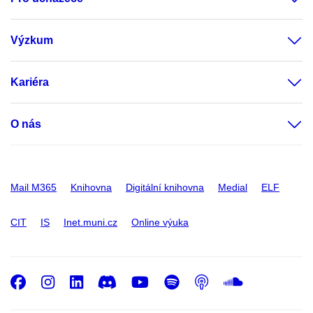
Výzkum
Kariéra
O nás
Mail M365
Knihovna
Digitální knihovna
Medial
ELF
CIT
IS
Inet.muni.cz
Online výuka
Facebook
Instagram
LinkedIn
Discord
Youtube
Spotify
Podcast
SoundC