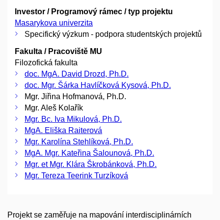
Investor / Programový rámec / typ projektu
Masarykova univerzita
Specifický výzkum - podpora studentských projektů
Fakulta / Pracoviště MU
Filozofická fakulta
doc. MgA. David Drozd, Ph.D.
doc. Mgr. Šárka Havlíčková Kysová, Ph.D.
Mgr. Jiřina Hofmanová, Ph.D.
Mgr. Aleš Kolařík
Mgr. Bc. Iva Mikulová, Ph.D.
MgA. Eliška Raiterová
Mgr. Karolína Stehlíková, Ph.D.
MgA. Mgr. Kateřina Šalounová, Ph.D.
Mgr. et Mgr. Klára Škrobánková, Ph.D.
Mgr. Tereza Teerink Turzíková
Projekt se zaměřuje na mapování interdisciplinárních