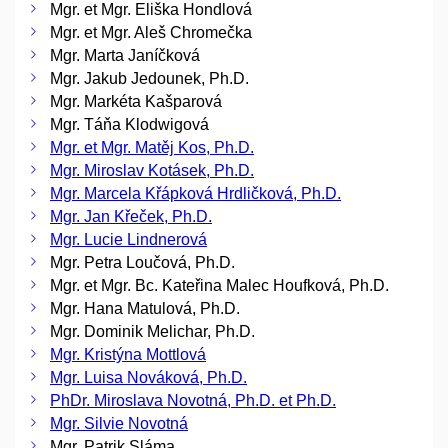
Mgr. et Mgr. Eliška Hondlová
Mgr. et Mgr. Aleš Chromečka
Mgr. Marta Janíčková
Mgr. Jakub Jedounek, Ph.D.
Mgr. Markéta Kašparová
Mgr. Táňa Klodwigová
Mgr. et Mgr. Matěj Kos, Ph.D.
Mgr. Miroslav Kotásek, Ph.D.
Mgr. Marcela Křápková Hrdličková, Ph.D.
Mgr. Jan Křeček, Ph.D.
Mgr. Lucie Lindnerová
Mgr. Petra Loučová, Ph.D.
Mgr. et Mgr. Bc. Kateřina Malec Houfková, Ph.D.
Mgr. Hana Matulová, Ph.D.
Mgr. Dominik Melichar, Ph.D.
Mgr. Kristýna Mottlová
Mgr. Luisa Nováková, Ph.D.
PhDr. Miroslava Novotná, Ph.D. et Ph.D.
Mgr. Silvie Novotná
Mgr. Patrik Sláma