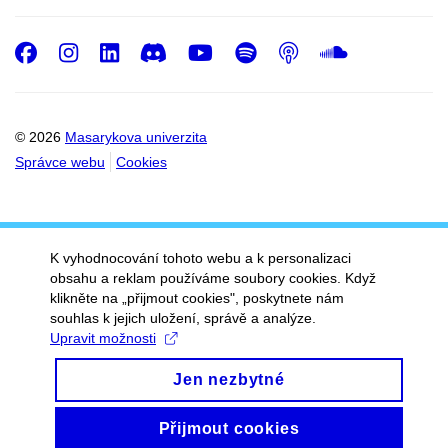
Facebook
Instagram
LinkedIn
Discord
Youtube
Spotify
Podcast
SoundC
© 2026
Masarykova univerzita
Správce webu
Cookies
K vyhodnocování tohoto webu a k personalizaci
obsahu a reklam používáme soubory cookies. Když
klikněte na „přijmout cookies", poskytnete nám
souhlas k jejich uložení, správě a analýze.
Upravit možnosti
Jen nezbytné
Přijmout cookies