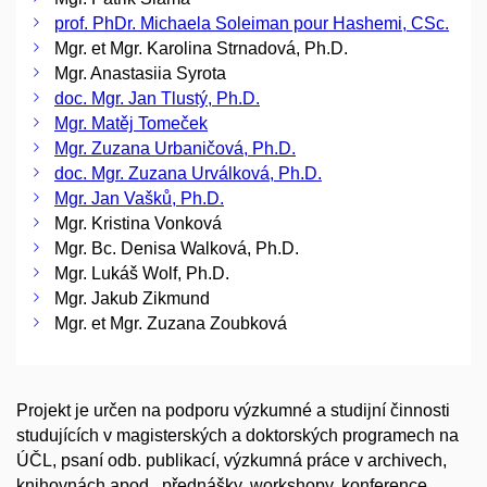
prof. PhDr. Michaela Soleiman pour Hashemi, CSc.
Mgr. et Mgr. Karolina Strnadová, Ph.D.
Mgr. Anastasiia Syrota
doc. Mgr. Jan Tlustý, Ph.D.
Mgr. Matěj Tomeček
Mgr. Zuzana Urbaničová, Ph.D.
doc. Mgr. Zuzana Urválková, Ph.D.
Mgr. Jan Vašků, Ph.D.
Mgr. Kristina Vonková
Mgr. Bc. Denisa Walková, Ph.D.
Mgr. Lukáš Wolf, Ph.D.
Mgr. Jakub Zikmund
Mgr. et Mgr. Zuzana Zoubková
Projekt je určen na podporu výzkumné a studijní činnosti
studujících v magisterských a doktorských programech na
ÚČL, psaní odb. publikací, výzkumná práce v archivech,
knihovnách apod., přednášky, workshopy, konference,