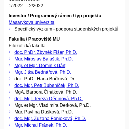
1/2022 - 12/2022
Investor / Programový rámec / typ projektu
Masarykova univerzita
Specifický výzkum - podpora studentských projektů
Fakulta / Pracoviště MU
Filozofická fakulta
doc. PhDr. Zbyněk Fišer, Ph.D.
Mgr. Miroslav Balaštík, Ph.D.
Mgr. et Mgr. Dominik Bárt
Mgr. Jitka Bednářová, Ph.D.
doc. PhDr. Hana Bočková, Dr.
doc. Mgr. Petr Bubeníček, Ph.D.
MgA. Barbora Čiháková, Ph.D.
doc. Mgr. Tereza Dědinová, Ph.D.
Mgr. et Mgr. Vladimíra Derková, Ph.D.
Mgr. Pavlína Dušková, Ph.D.
doc. Mgr. Zuzana Fonioková, Ph.D.
Mgr. Michal Fránek, Ph.D.