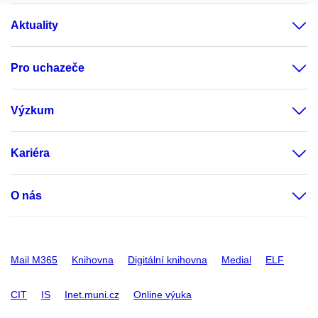
Aktuality
Pro uchazeče
Výzkum
Kariéra
O nás
Mail M365
Knihovna
Digitální knihovna
Medial
ELF
CIT
IS
Inet.muni.cz
Online výuka