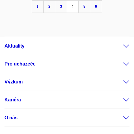
1
2
3
4
5
6
Aktuality
Pro uchazeče
Výzkum
Kariéra
O nás