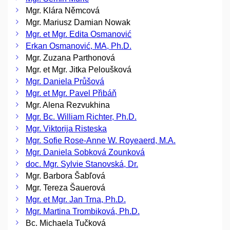
Mgr. Klára Němcová
Mgr. Mariusz Damian Nowak
Mgr. et Mgr. Edita Osmanović
Erkan Osmanović, MA, Ph.D.
Mgr. Zuzana Parthonová
Mgr. et Mgr. Jitka Peloušková
Mgr. Daniela Průšová
Mgr. et Mgr. Pavel Přibáň
Mgr. Alena Rezvukhina
Mgr. Bc. William Richter, Ph.D.
Mgr. Viktorija Risteska
Mgr. Sofie Rose-Anne W. Royeaerd, M.A.
Mgr. Daniela Sobková Zounková
doc. Mgr. Sylvie Stanovská, Dr.
Mgr. Barbora Šabľová
Mgr. Tereza Šauerová
Mgr. et Mgr. Jan Trna, Ph.D.
Mgr. Martina Trombiková, Ph.D.
Bc. Michaela Tučková