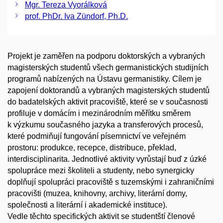
Mgr. Tereza Vyorálková
prof. PhDr. Iva Zündorf, Ph.D.
Projekt je zaměřen na podporu doktorských a vybraných
magisterských studentů všech germanistických studijních
programů nabízených na Ústavu germanistiky. Cílem je
zapojení doktorandů a vybraných magisterských studentů
do badatelských aktivit pracoviště, které se v současnosti
profiluje v domácím i mezinárodním měřítku směrem
k výzkumu současného jazyka a transferových procesů,
které podmiňují fungování písemnictví ve veřejném
prostoru: produkce, recepce, distribuce, překlad,
interdisciplinarita. Jednotlivé aktivity vyrůstají buď z úzké
spolupráce mezi školiteli a studenty, nebo synergicky
doplňují spolupráci pracoviště s tuzemskými i zahraničními
pracovišti (muzea, knihovny, archivy, literární domy,
společnosti a literární i akademické instituce).
Vedle těchto specifických aktivit se studentští členové