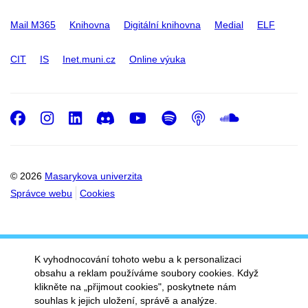
Mail M365
Knihovna
Digitální knihovna
Medial
ELF
CIT
IS
Inet.muni.cz
Online výuka
Facebook
Instagram
LinkedIn
Discord
Youtube
Spotify
Podcast
SoundC
© 2026
Masarykova univerzita
Správce webu
Cookies
K vyhodnocování tohoto webu a k personalizaci
obsahu a reklam používáme soubory cookies. Když
klikněte na „přijmout cookies", poskytnete nám
souhlas k jejich uložení, správě a analýze.