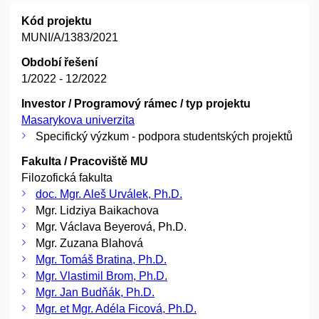
Kód projektu
MUNI/A/1383/2021
Období řešení
1/2022 - 12/2022
Investor / Programový rámec / typ projektu
Masarykova univerzita
Specifický výzkum - podpora studentských projektů
Fakulta / Pracoviště MU
Filozofická fakulta
doc. Mgr. Aleš Urválek, Ph.D.
Mgr. Lidziya Baikachova
Mgr. Václava Beyerová, Ph.D.
Mgr. Zuzana Blahová
Mgr. Tomáš Bratina, Ph.D.
Mgr. Vlastimil Brom, Ph.D.
Mgr. Jan Budňák, Ph.D.
Mgr. et Mgr. Adéla Ficová, Ph.D.