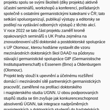
projektu spolu se svými školiteli (díky projektu) aktivně
účastní seminářů, workshopů a konferencí, pořádaných
společně s ostatními germanistickými katedrami v ČR; tato
setkání spoluorganizují, publikují výstupy a editorsky se
podílejí na vydávání odborných výstupů z těchto akcí.
V roce 2022 se tato část projektu zaměří kromě
opakovaných seminářů s UK Praha zejména na
znovuobnovení užší doktorské a postdoktorské spolupráce
s UP Olomouc, kterou hodláme vystavět dle vzoru
mezinárodních doktorských škol DAAD na půdorysu
stávající germanistické spolupráce GIP (Germanistische
Institutspartnerschaft) s Essenem (Brno) a Oldenburgem
(Olomouc).
Projekt tedy slouží k upevnění a účelnému rozšíření
domácí i mezinárodní sítě partnerských germanistických
pracovišť, zaměřené na profilaci doktorského
i magisterského studia UGNN. U obou podporovaných
stupňů studia se tím zvyšuje jak konkurenceschopnost
absolventů ÚGNN, tak integrace nadprůměrných
magisterských a doktorských studentů do badatelských