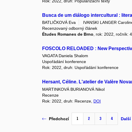
Rok: 2022, druh: Popularizační texty
Busca de um diálogo intercultural : liter
BATLIČKOVÁ Eva
IVANSKI LANGER Carolin
Recenzovaný odborný článek
Études Romanes de Brno
, rok: 2022, ročník: 
FOSCOLO RELOADED : New Perspective
VAGATA Daniela Shalom
Uspořádání konference
Rok: 2022, druh: Uspořádání konference
Hersant, Céline. L'atelier de Valère Nova
MARTINKOVÁ BURIANOVÁ Nikol
Recenze
Rok: 2022, druh: Recenze,
DOI
1
2
3
4
Předchozí
Další