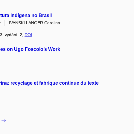
atura indígena no Brasil
e
IVANSKI LANGER Carolina
43, vydání: 2,
DOI
s on Ugo Foscolo’s Work
rina: recyclage et fabrique continue du texte