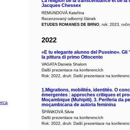
La religion de la transcendance et de l
Jacques Chessex
REMUNDOVÁ Kateřina
Recenzovaný odborný článek
ETUDES ROMANES DE BRNO
, rok: 2023, ročn
2022
«E tu elegante alunno del Pussino». Gli “
la pittura di primo Ottocento
VAGATA Daniela Shalom
Další prezentace na konferencích
Rok: 2022, druh: Další prezentace na konferenc
1.Migrations, mobilités, identités. O con
émergentes : approches critiques et produ
Moçambique (Muhipiti). 3. Periferia da p
erca
moçambicana de autoria feminina
ŠPÁNKOVÁ Silvie
Další prezentace na konferencích
Rok: 2022, druh: Další prezentace na konferenc