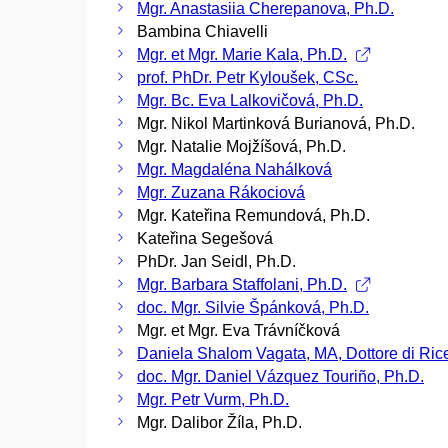
Mgr. Anastasiia Cherepanova, Ph.D.
Bambina Chiavelli
Mgr. et Mgr. Marie Kala, Ph.D.
prof. PhDr. Petr Kyloušek, CSc.
Mgr. Bc. Eva Lalkovičová, Ph.D.
Mgr. Nikol Martinková Burianová, Ph.D.
Mgr. Natalie Mojžíšová, Ph.D.
Mgr. Magdaléna Nahálková
Mgr. Zuzana Rákociová
Mgr. Kateřina Remundová, Ph.D.
Kateřina Segešová
PhDr. Jan Seidl, Ph.D.
Mgr. Barbara Staffolani, Ph.D.
doc. Mgr. Silvie Špánková, Ph.D.
Mgr. et Mgr. Eva Trávníčková
Daniela Shalom Vagata, MA, Dottore di Ric
doc. Mgr. Daniel Vázquez Touriño, Ph.D.
Mgr. Petr Vurm, Ph.D.
Mgr. Dalibor Žíla, Ph.D.