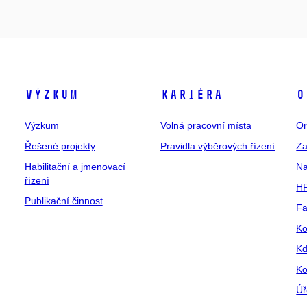
Výzkum
Kariéra
O
Výzkum
Volná pracovní místa
Or
Řešené projekty
Pravidla výběrových řízení
Za
Habilitační a jmenovací
Na
řízení
HR
Publikační činnost
Fa
Ko
Kd
Ko
Úř