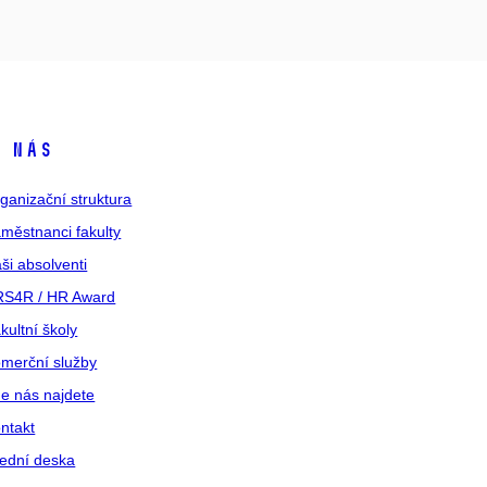
 nás
ganizační struktura
městnanci fakulty
ši absolventi
S4R / HR Award
kultní školy
merční služby
e nás najdete
ntakt
ední deska