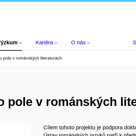
Výzkum
Kariéra
O nás
S
o pole v románských literaturách
o pole v románských lit
Cílem tohoto projektu je podpora dokto
Ústav románských jazyků patří k před