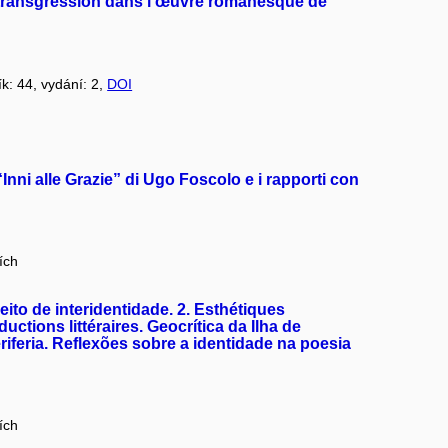
a transgression dans l'œuvre romanesque de
ík: 44, vydání: 2,
DOI
Inni alle Grazie” di Ugo Foscolo e i rapporti con
ích
ceito de interidentidade. 2. Esthétiques
ctions littéraires. Geocrítica da Ilha de
eriferia. Reflexões sobre a identidade na poesia
ích