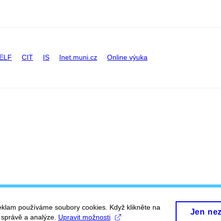
ELF
CIT
IS
Inet.muni.cz
Online výuka
eklam používáme soubory cookies. Když klikněte na
Jen ne
, správě a analýze.
Upravit možnosti