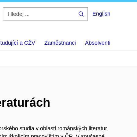
English
Hledej
...
tudující a CŽV
Zaměstnanci
Absolventi
eraturách
rského studia v oblasti románských literatur.
ním školícím pracovištím v ČR. V současné