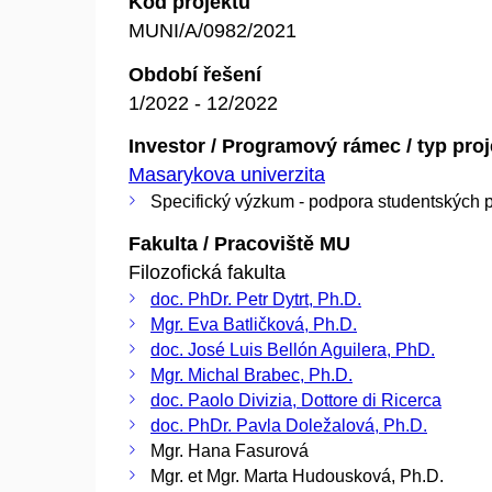
Kód projektu
MUNI/A/0982/2021
Období řešení
1/2022 - 12/2022
Investor / Programový rámec / typ pro
Masarykova univerzita
Specifický výzkum - podpora studentských p
Fakulta / Pracoviště MU
Filozofická fakulta
doc. PhDr. Petr Dytrt, Ph.D.
Mgr. Eva Batličková, Ph.D.
doc. José Luis Bellón Aguilera, PhD.
Mgr. Michal Brabec, Ph.D.
doc. Paolo Divizia, Dottore di Ricerca
doc. PhDr. Pavla Doležalová, Ph.D.
Mgr. Hana Fasurová
Mgr. et Mgr. Marta Hudousková, Ph.D.