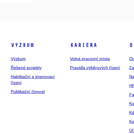
Výzkum
Kariéra
O
Výzkum
Volná pracovní místa
Or
Řešené projekty
Pravidla výběrových řízení
Za
Habilitační a jmenovací
Na
řízení
HR
Publikační činnost
Fa
Ko
Kd
Ko
Úř