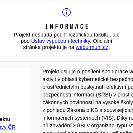
Informace
Projekt nespadá pod Filozofickou fakultu, ale
pod
Ústav výpočetní techniky
. Oficiální
stránka projektu je na
webu muni.cz
.
Projekt usiluje o posílení spolupráce 
aktivit v oblasti kybernetické bezpečno
prostřednictvím poskytnutí efektivní p
bezpečnosti informací (SŘBI) v prost
zákonných povinností na vysoké školy
z pohledu Zákona o KB a související
informačních systémech (VIS). Díky rea
jektu
při zavádění SŘBI v organizaci typu VV
hovy ČR