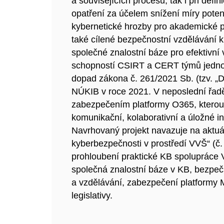
a souvisejících procesů, tak i při defi
opatření za účelem snížení míry potenc
kybernetické hrozby pro akademické p
také cílené bezpečnostní vzdělávání k
společné znalostní báze pro efektivní 
schopností CSIRT a CERT týmů jednot
dopad zákona č. 261/2021 Sb. (tzv. „
NÚKIB v roce 2021. V neposlední řadě
zabezpečením platformy O365, kterou 
komunikační, kolaborativní a úložné in
Navrhovaný projekt navazuje na aktuá
kyberbezpečnosti v prostředí VVŠ“ (č.
prohloubení praktické KB spolupráce V
společná znalostní báze v KB, bezpečno
a vzdělávání, zabezpečení platformy
legislativy.