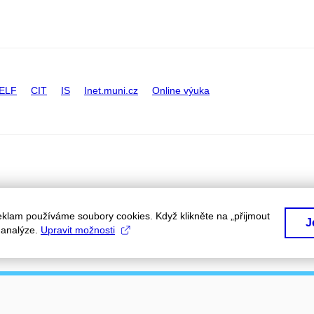
ELF
CIT
IS
Inet.muni.cz
Online výuka
eklam používáme soubory cookies. Když klikněte na „přijmout
J
a analýze.
Upravit možnosti