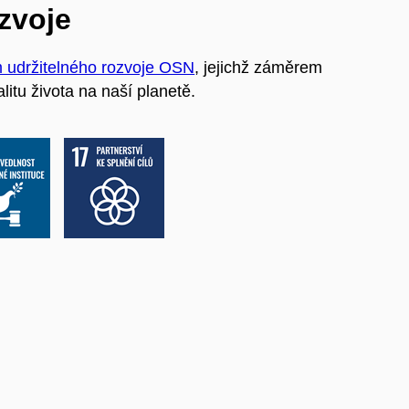
ozvoje
m udržitelného rozvoje OSN
, jejichž záměrem
litu života na naší planetě.