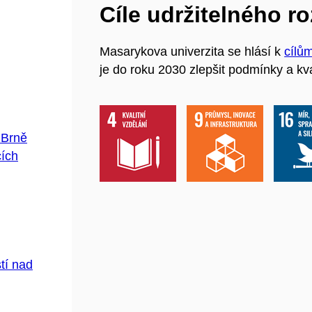
Cíle udržitelného r
Masarykova univerzita se hlásí k
cílů
je do roku 2030 zlepšit podmínky a kva
 Brně
cích
tí nad