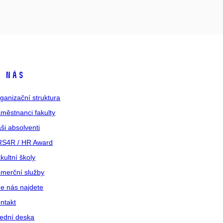
 nás
ganizační struktura
městnanci fakulty
ši absolventi
S4R / HR Award
kultní školy
merční služby
e nás najdete
ntakt
ední deska