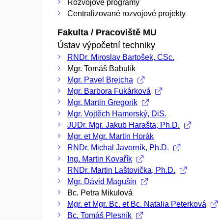
Rozvojové programy
Centralizované rozvojové projekty
Fakulta / Pracoviště MU
Ústav výpočetní techniky
RNDr. Miroslav Bartošek, CSc.
Mgr. Tomáš Babulík
Mgr. Pavel Brejcha
Mgr. Barbora Fukárková
Mgr. Martin Gregorík
Mgr. Vojtěch Hamerský, DiS.
JUDr. Mgr. Jakub Harašta, Ph.D.
Mgr. et Mgr. Martin Horák
RNDr. Michal Javorník, Ph.D.
Ing. Martin Kovařík
RNDr. Martin Laštovička, Ph.D.
Mgr. Dávid Magušin
Bc. Petra Mikulová
Mgr. et Mgr. Bc. et Bc. Natalia Peterková
Bc. Tomáš Plesník