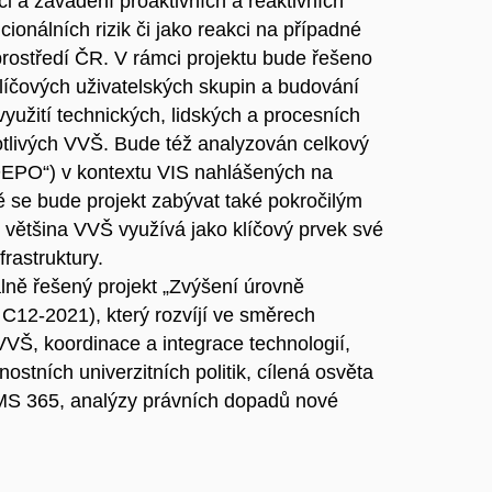
nici a zavádění proaktivních a reaktivních
ionálních rizik či jako reakci na případné
rostředí ČR. V rámci projektu bude řešeno
líčových uživatelských skupin a budování
využití technických, lidských a procesních
livých VVŠ. Bude též analyzován celkový
DEPO“) v kontextu VIS nahlášených na
 se bude projekt zabývat také pokročilým
většina VVŠ využívá jako klíčový prvek své
frastruktury.
lně řešený projekt „Zvýšení úrovně
 C12-2021), který rozvíjí ve směrech
VŠ, koordinace a integrace technologií,
stních univerzitních politik, cílená osvěta
 MS 365, analýzy právních dopadů nové