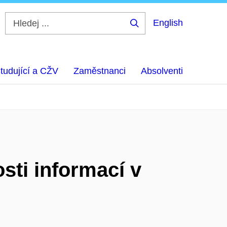
English
Hledej
...
tudující a CŽV
Zaměstnanci
Absolventi
sti informací v