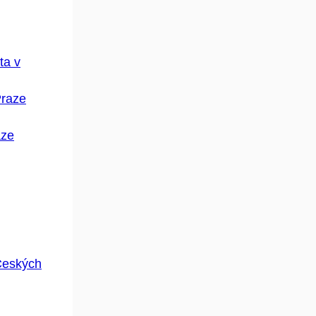
ta v
Praze
aze
Českých