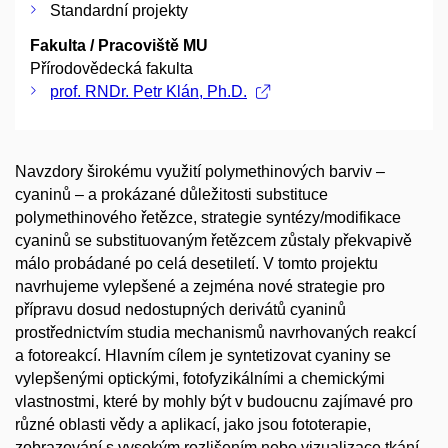
Standardní projekty
Fakulta / Pracoviště MU
Přírodovědecká fakulta
prof. RNDr. Petr Klán, Ph.D.
Navzdory širokému využití polymethinových barviv –
cyaninů – a prokázané důležitosti substituce
polymethinového řetězce, strategie syntézy/modifikace
cyaninů se substituovaným řetězcem zůstaly překvapivě
málo probádané po celá desetiletí. V tomto projektu
navrhujeme vylepšené a zejména nové strategie pro
přípravu dosud nedostupných derivátů cyaninů
prostřednictvím studia mechanismů navrhovaných reakcí
a fotoreakcí. Hlavním cílem je syntetizovat cyaniny se
vylepšenými optickými, fotofyzikálními a chemickými
vlastnostmi, které by mohly být v budoucnu zajímavé pro
různé oblasti vědy a aplikací, jako jsou fototerapie,
zobrazování s vysokým rozlišením nebo vizualizace tkání.