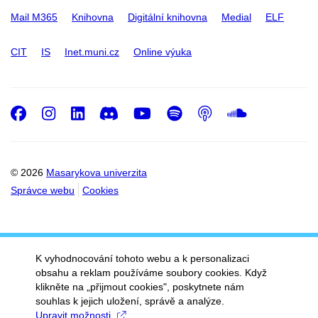
Mail M365
Knihovna
Digitální knihovna
Medial
ELF
CIT
IS
Inet.muni.cz
Online výuka
Facebook
Instagram
LinkedIn
Discord
Youtube
Spotify
Podcast
SoundC
© 2026
Masarykova univerzita
Správce webu
Cookies
K vyhodnocování tohoto webu a k personalizaci
obsahu a reklam používáme soubory cookies. Když
klikněte na „přijmout cookies", poskytnete nám
souhlas k jejich uložení, správě a analýze.
Upravit možnosti