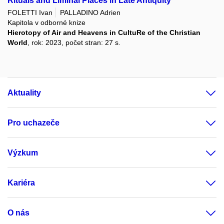
Rituals and Liminal Places in Late Antiquity
FOLETTI Ivan
PALLADINO Adrien
Kapitola v odborné knize
Hierotopy of Air and Heavens in CultuRe of the Christian
World
, rok: 2023, počet stran: 27 s.
Aktuality
Pro uchazeče
Výzkum
Kariéra
O nás