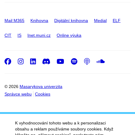
Mail M365
Knihovna
Digitální knihovna
Medial
ELF
CIT
IS
Inet.muni.cz
Online výuka
Facebook
Instagram
LinkedIn
Discord
Youtube
Spotify
Podcast
SoundC
© 2026
Masarykova univerzita
Správce webu
Cookies
K vyhodnocování tohoto webu a k personalizaci
obsahu a reklam používáme soubory cookies. Když