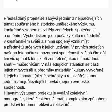
Předkládaný projekt se zabývá jedním z nejpalčivějších
témat současného historicko-uměleckého výzkumu,
konkrétně vztahem mezi těly zemřelých, společností
a uměním. Východiskem jsou počátky kultu mučedníků
v křesťanském světě a s nimi spojený vznik míst
a předmětů určených k jejich uctívání. V prvních stoletích
našeho letopočtu se pozornost společnosti začíná čím dál
tím víc upínat k těm, kteří zemřeli nějakou mimořádnou
smrtí – mučedníkům. V následujících staletích se části
jejich mrtvých těl a předměty materiální kultury vytvořené
k jejich uchování (různé schránky a relikviáře) stanou
jedním z nejdůležitějších prvků (nejen) evropské
společnosti.
Hlavním výstupem projektu je vydání kolektivní
monografie, která českému čtenáři komplexním způsobem
představí fenomén relikvií a relikviářů.