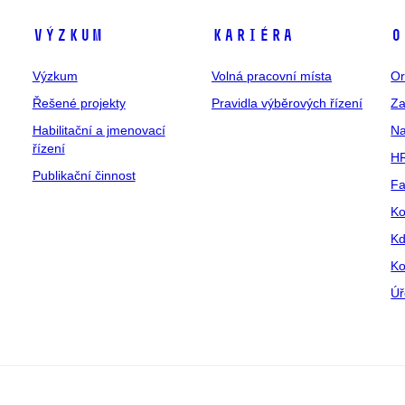
Výzkum
Kariéra
O
Výzkum
Volná pracovní místa
Or
Řešené projekty
Pravidla výběrových řízení
Za
Habilitační a jmenovací
Na
řízení
HR
Publikační činnost
Fa
Ko
Kd
Ko
Úř