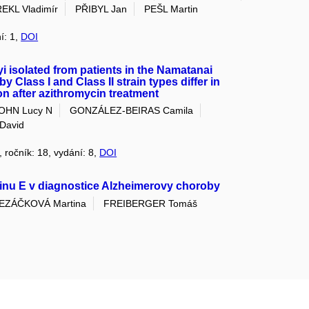
EKL Vladimír
PŘIBYL Jan
PEŠL Martin
í: 1,
DOI
 isolated from patients in the Namatanai
 Class I and Class II strain types differ in
on after azithromycin treatment
OHN Lucy N
GONZÁLEZ-BEIRAS Camila
David
, ročník: 18, vydání: 8,
DOI
inu E v diagnostice Alzheimerovy choroby
EZÁČKOVÁ Martina
FREIBERGER Tomáš