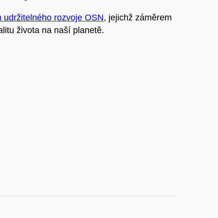
m udržitelného rozvoje OSN
, jejichž záměrem
litu života na naší planetě.