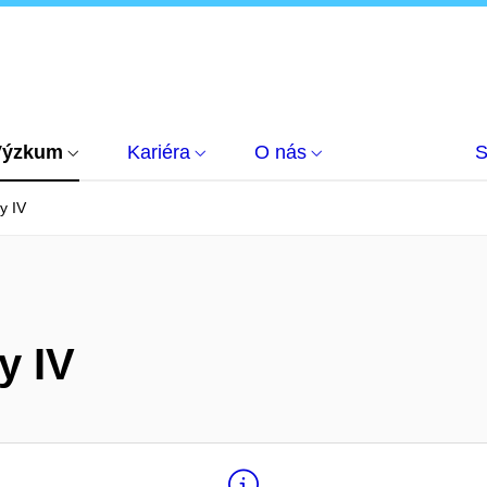
Výzkum
Kariéra
O nás
S
y IV
y IV