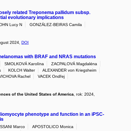
closely related Treponema pallidum subsp.
tial evolutionary implications
OHN Lucy N
GONZÁLEZ-BEIRAS Camila
August 2024,
DOI
 melanomas with BRAF and NRAS mutations
SMOLKOVÁ Karolína
ZACPALOVÁ Magdaléna
s
KOLCH Walter
ALEXANDER von Kriegsheim
VICHOVA Rachel
VACEK Ondřej
nces of the United States of America
, rok: 2024,
ardiomyocyte phenotype and function in an iPSC-
is
SSANI Marco
APOSTOLICO Monica