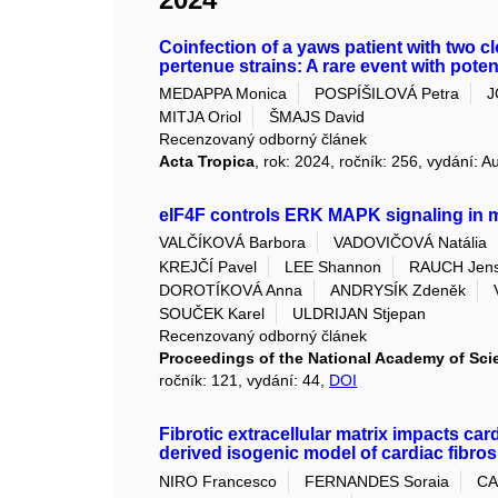
Coinfection of a yaws patient with two 
pertenue strains: A rare event with poten
MEDAPPA Monica
POSPÍŠILOVÁ Petra
J
MITJA Oriol
ŠMAJS David
Recenzovaný odborný článek
Acta Tropica
, rok: 2024, ročník: 256, vydání: 
eIF4F controls ERK MAPK signaling in
VALČÍKOVÁ Barbora
VADOVIČOVÁ Natália
KREJČÍ Pavel
LEE Shannon
RAUCH Jen
DOROTÍKOVÁ Anna
ANDRYSÍK Zdeněk
SOUČEK Karel
ULDRIJAN Stjepan
Recenzovaný odborný článek
Proceedings of the National Academy of Scie
ročník: 121, vydání: 44,
DOI
Fibrotic extracellular matrix impacts c
derived isogenic model of cardiac fibros
NIRO Francesco
FERNANDES Soraia
CA