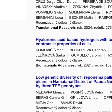
CRUZ Jorge Oliver-De La
PEREIRA DE SOUS
VINARSKY Vladimir
ZDRÁHAL Zbyněk
PO
POMPILIO Giulio
SOMMARIVA Elena
ROV
BERSANINI Luca
BECKER Malin
RASPON
Recenzovaný odborný článek
Translational Research
, rok: 2024, ročník: 2
Hyaluronic acid-based hydrogels with t
contractile properties of cells
KLIMOVIČ Šimon
BECKEROVÁ Deborah
JELÍNKOVÁ Šárka
GUMULEC Jaromír
R
Recenzovaný odborný článek
Biomaterials Advances
, rok: 2024, ročník: 15
Low genetic diversity of Treponema pall
ulcers in Namatanai District of Papua N
by three TPE genotypes
MEDAPPA Monica
POSPÍŠILOVÁ Petra
M
BEIRAS Camila G
GRILLOVÁ Linda
OPPE
MITJA Oriol
ŠMAJS David
Recenzovaný odborný článek