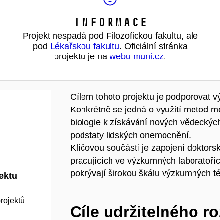
Informace
Projekt nespadá pod Filozofickou fakultu, ale
pod
Lékařskou fakultu
. Oficiální stránka
projektu je na
webu muni.cz
.
Cílem tohoto projektu je podporovat v
Konkrétně se jedná o využití metod mo
biologie k získávání nových vědeckýc
podstaty lidských onemocnění.
Klíčovou součástí je zapojení doktor
pracujících ve výzkumných laboratoříc
pokrývají širokou škálu výzkumných té
jektu
rojektů
Cíle udržitelného r