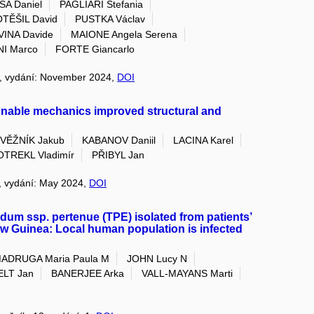
A Daniel
PAGLIARI Stefania
TĚŠIL David
PUSTKA Václav
INA Davide
MAIONE Angela Serena
I Marco
FORTE Giancarlo
73, vydání: November 2024,
DOI
unable mechanics improved structural and
VĚŽNÍK Jakub
KABANOV Daniil
LACINA Karel
OTREKL Vladimír
PŘIBYL Jan
9, vydání: May 2024,
DOI
idum ssp. pertenue (TPE) isolated from patients’
ew Guinea: Local human population is infected
ADRUGA Maria Paula M
JOHN Lucy N
LT Jan
BANERJEE Arka
VALL-MAYANS Marti