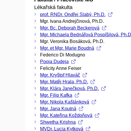
Lékařská fakulta
prof. RNDr. Ondřej Slabý, Ph.D.
Mgr. Ivana Andrejčinová, Ph.D.
Mgr. Bc. Deborah Beckerová
Mgr. Michaela Bednářová Pospíšilová, Ph.D
Mgr. Veronika Bosáková, Ph.D.
Mgr. et Mgr. Marie Boudná
Federico Di Modugno
Pooja Dudeja
Felicity Anne Feiser
Mgr. Kryštof Hlaváč
Mgr. Matěj Hrala, Ph.D.
Mgr. Klára Janečková, Ph.D.
Mgr. Filip Kafka
Mgr. Nikola Kaštánková
Mgr. Jana Koutná
Mgr. Kateřina Koždoňová
Shwetha Krishna
MVDr. Lucia Kytková