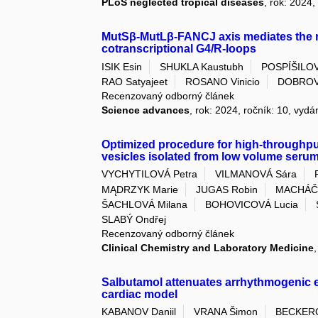
PLoS neglected tropical diseases
, rok: 2024,
MutSβ-MutLβ-FANCJ axis mediates the rest
cotranscriptional G4/R-loops
ISIK Esin
SHUKLA Kaustubh
POSPÍŠILOV
RAO Satyajeet
ROSANO Vinicio
DOBROV
Recenzovaný odborný článek
Science advances
, rok: 2024, ročník: 10, vydá
Optimized procedure for high-throughput 
vesicles isolated from low volume seru
VYCHYTILOVÁ Petra
VILMANOVÁ Sára
MĄDRZYK Marie
JUGAS Robin
MACHÁČ
ŠACHLOVÁ Milana
BOHOVICOVÁ Lucia
SLABÝ Ondřej
Recenzovaný odborný článek
Clinical Chemistry and Laboratory Medicine
Salbutamol attenuates arrhythmogenic e
cardiac model
KABANOV Daniil
VRANA Šimon
BECKERO