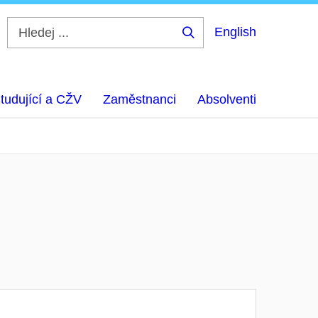
English
Hledej
...
tudující a CŽV
Zaměstnanci
Absolventi