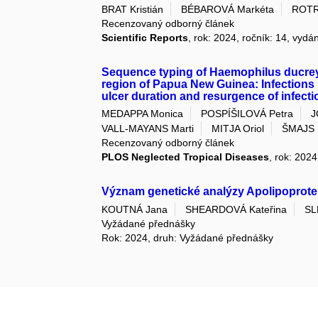
BRAT Kristián
BÉBAROVÁ Markéta
ROTR
Recenzovaný odborný článek
Scientific Reports
, rok: 2024, ročník: 14, vydán
Sequence typing of Haemophilus ducreyi
region of Papua New Guinea: Infections by
ulcer duration and resurgence of infecti
MEDAPPA Monica
POSPÍŠILOVÁ Petra
J
VALL-MAYANS Marti
MITJA Oriol
ŠMAJS 
Recenzovaný odborný článek
PLOS Neglected Tropical Diseases
, rok: 2024
Význam genetické analýzy Apolipoprote
KOUTNÁ Jana
SHEARDOVÁ Kateřina
SL
Vyžádané přednášky
Rok: 2024, druh: Vyžádané přednášky