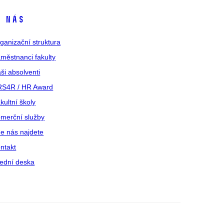
 nás
ganizační struktura
městnanci fakulty
ši absolventi
S4R / HR Award
kultní školy
merční služby
e nás najdete
ntakt
ední deska