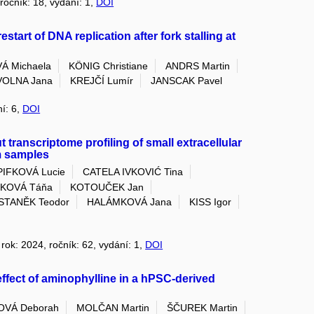
 ročník: 18, vydání: 1,
DOI
art of DNA replication after fork stalling at
Á Michaela
KÖNIG Christiane
ANDRS Martin
OLNA Jana
KREJČÍ Lumír
JANSCAK Pavel
ní: 6,
DOI
transcriptome profiling of small extracellular
m samples
PIFKOVÁ Lucie
CATELA IVKOVIĆ Tina
KOVÁ Táňa
KOTOUČEK Jan
STANĚK Teodor
HALÁMKOVÁ Jana
KISS Igor
, rok: 2024, ročník: 62, vydání: 1,
DOI
ffect of aminophylline in a hPSC-derived
VÁ Deborah
MOLČAN Martin
ŠČUREK Martin