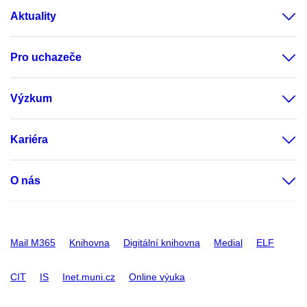
Aktuality
Pro uchazeče
Výzkum
Kariéra
O nás
Mail M365
Knihovna
Digitální knihovna
Medial
ELF
CIT
IS
Inet.muni.cz
Online výuka