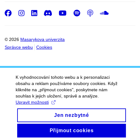
Facebook
Instagram
LinkedIn
Discord
Youtube
Spotify
Podcast
SoundC
© 2026
Masarykova univerzita
Správce webu
Cookies
K vyhodnocování tohoto webu a k personalizaci
obsahu a reklam používáme soubory cookies. Když
klikněte na „přijmout cookies", poskytnete nám
souhlas k jejich uložení, správě a analýze.
Upravit možnosti
Jen nezbytné
Přijmout cookies