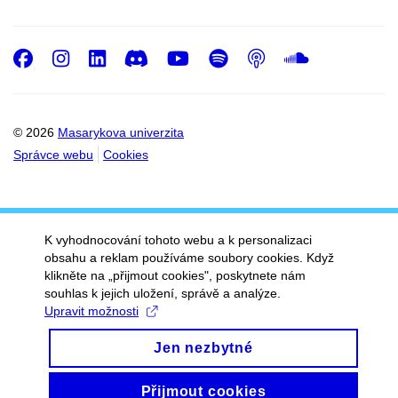
Facebook
Instagram
LinkedIn
Discord
Youtube
Spotify
Podcast
SoundC
© 2026
Masarykova univerzita
Správce webu
Cookies
K vyhodnocování tohoto webu a k personalizaci
obsahu a reklam používáme soubory cookies. Když
klikněte na „přijmout cookies", poskytnete nám
souhlas k jejich uložení, správě a analýze.
Upravit možnosti
Jen nezbytné
Přijmout cookies