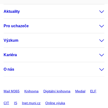
Aktuality
Pro uchazeče
Výzkum
Kariéra
O nás
Mail M365
Knihovna
Digitální knihovna
Medial
ELF
CIT
IS
Inet.muni.cz
Online výuka