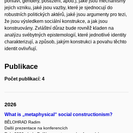
pohlaví, gendery, postižení, apod.), jaké jsou mechanismy
jejich vzniku, jaké jsou vazby, které je sjednocují do
robustních politických aktérů, jaké jsou argumenty pro tezi,
že jsou výsledkem sociální konstrukce, a jak jsou
konstruovány. Zvláštní důraz bude rovněž kladen na
analýzu svébytných epistemologií, které jednotlivé identity
charakterizují, a způsob, jakým konstrukci a povahu těchto
identit ovlivňují.
Publikace
Počet publikací: 4
2026
What is „metaphysical“ social constructionism?
BĚLOHRAD Radim
Další prezentace na konferencích