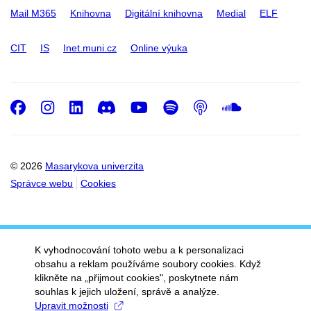
Mail M365
Knihovna
Digitální knihovna
Medial
ELF
CIT
IS
Inet.muni.cz
Online výuka
Facebook
Instagram
LinkedIn
Discord
Youtube
Spotify
Podcast
SoundC
© 2026
Masarykova univerzita
Správce webu
Cookies
K vyhodnocování tohoto webu a k personalizaci
obsahu a reklam používáme soubory cookies. Když
klikněte na „přijmout cookies", poskytnete nám
souhlas k jejich uložení, správě a analýze.
Upravit možnosti