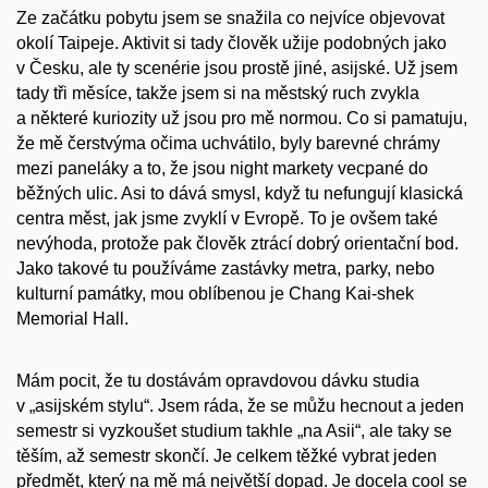
Ze začátku pobytu jsem se snažila co nejvíce objevovat
okolí Taipeje. Aktivit si tady člověk užije podobných jako
v Česku, ale ty scenérie jsou prostě jiné, asijské. Už jsem
tady tři měsíce, takže jsem si na městský ruch zvykla
a některé kuriozity už jsou pro mě normou. Co si pamatuju,
že mě čerstvýma očima uchvátilo, byly barevné chrámy
mezi paneláky a to, že jsou night markety vecpané do
běžných ulic. Asi to dává smysl, když tu nefungují klasická
centra měst, jak jsme zvyklí v Evropě. To je ovšem také
nevýhoda, protože pak člověk ztrácí dobrý orientační bod.
Jako takové tu používáme zastávky metra, parky, nebo
kulturní památky, mou oblíbenou je Chang Kai-shek
Memorial Hall.
Mám pocit, že tu dostávám opravdovou dávku studia
v „asijském stylu“. Jsem ráda, že se můžu hecnout a jeden
semestr si vyzkoušet studium takhle „na Asii“, ale taky se
těším, až semestr skončí. Je celkem těžké vybrat jeden
předmět, který na mě má největší dopad. Je docela cool se