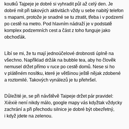
koutků Tajpeje je dobré si vyhradit půl až celý den. Je
dobré mít při takových aktivitách vždy u sebe nabitý telefon
s mapami, protože je snadné se tu ztratit, třeba i v podzemí
po cestě na metro. Pod hlavním nádraží je v podstatě
komplex podzemních cest a část z toho funguje jako
obchoďák.
Líbí se mi, že tu mají jednoúčelové drobnosti úplně na
všechno. Například držák na bubble tea, aby ho člověk
nemusel držet přímo v ruce po cestě domů. Nese si ho
v plátěném nosítku, které je většinou ještě nějak zdobené
a roztomilé. Takových vynálezů je tu přehršel.
Důležité je, se při návštěvě Taipeje držet pár pravidel:
Xièxiè není nikdy málo, google mapy vás kdyžtak vždycky
zachrání a při přechodu silnice je dobré být obezřetný,
i když jdete na zelenou.