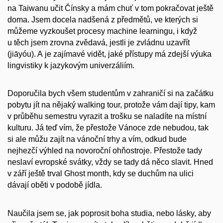
na Taiwanu učit Čínsky a mám chuť v tom pokračovat ještě
doma. Jsem docela nadšená z předmětů, ve kterých si
můžeme vyzkoušet procesy machine learningu, i když
u těch jsem zrovna zvědavá, jestli je zvládnu uzavřít
(jiāyóu). A je zajímavé vidět, jaké přístupy má zdejší výuka
lingvistiky k jazykovým univerzáliím.
Doporučila bych všem studentům v zahraničí si na začátku
pobytu jít na nějaký walking tour, protože vám dají tipy, kam
v průběhu semestru vyrazit a trošku se naladíte na místní
kulturu. Já teď vím, že přestože Vánoce zde nebudou, tak
si ale můžu zajít na vánoční trhy a vím, odkud bude
nejhezčí výhled na novoroční ohňostroje. Přestože tady
neslaví evropské svátky, vždy se tady dá něco slavit. Hned
v září ještě trval Ghost month, kdy se duchům na ulici
dávají oběti v podobě jídla.
Naučila jsem se, jak poprosit boha studia, nebo lásky, aby