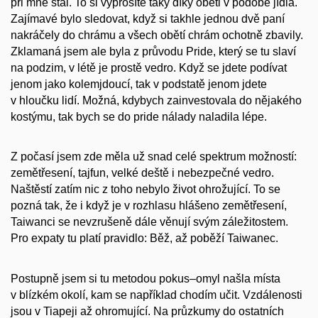
při mně stál. To si vyprosíte taky díky oběti v podobě jídla.
Zajímavé bylo sledovat, když si takhle jednou dvě paní
nakráčely do chrámu a všech obětí chrám ochotně zbavily.
Zklamaná jsem ale byla z průvodu Pride, který se tu slaví
na podzim, v létě je prostě vedro. Když se jdete podívat
jenom jako kolemjdoucí, tak v podstatě jenom jdete
v hloučku lidí. Možná, kdybych zainvestovala do nějakého
kostýmu, tak bych se do pride nálady naladila lépe.
Z počasí jsem zde měla už snad celé spektrum možností:
zemětřesení, tajfun, velké deště i nebezpečné vedro.
Naštěstí zatím nic z toho nebylo život ohrožující. To se
pozná tak, že i když je v rozhlasu hlášeno zemětřesení,
Taiwanci se nevzrušeně dále věnují svým záležitostem.
Pro expaty tu platí pravidlo: Běž, až poběží Taiwanec.
Postupně jsem si tu metodou pokus–omyl našla místa
v blízkém okolí, kam se například chodím učit. Vzdálenosti
jsou v Tiapeji až ohromující. Na průzkumy do ostatních