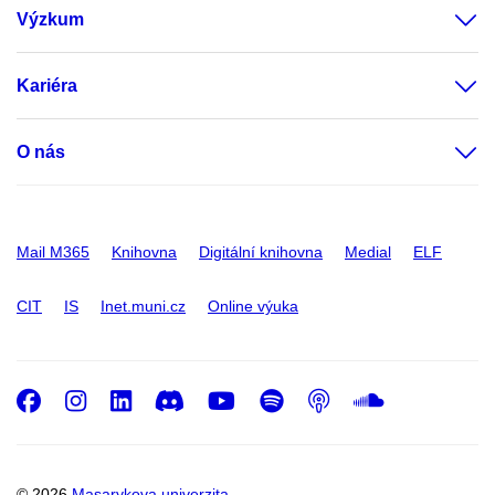
Výzkum
Kariéra
O nás
Mail M365
Knihovna
Digitální knihovna
Medial
ELF
CIT
IS
Inet.muni.cz
Online výuka
Facebook
Instagram
LinkedIn
Discord
Youtube
Spotify
Podcast
SoundC
© 2026
Masarykova univerzita