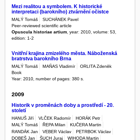
Mezi realitou a symbolem. K historické
interpretaci (barokního) ztvárnění očistce
MALÝ Tomáš
SUCHÁNEK Pavel
Peer-reviewed scientific article
Opuscula historiae artium
, year: 2010, volume: 53,
edition: 1-2
Vnitřní krajina zmizelého města. Náboženská
bratrstva barokního Brna
MALÝ Tomáš
MAŇAS Vladimír
ORLITA Zdeněk
Book
Year: 2010, number of pages: 380 s.
2009
Historik v proměnách doby a prostředí - 20.
století
HANUŠ Jiří
VLČEK Radomír
HORÁK Petr
MALÝ Tomáš
ŘEPA Milan
KUČERA Martin
RANDÁK Jan
VEBER Václav
PETRBOK Václav
DOBEŠ Jan
ŠUCH Juraj
WIHODA Martin