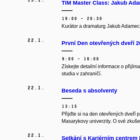
TIM Master Class: Jakub Ad
19:00 – 20:30
Kurátor a dramaturg Jakub Adamec p
22.
1.
První Den otevřených dveří 
9:00 – 16:00
Získejte detailní informace o přijím
studia v zahraničí.
22.
1.
Beseda s absolventy
13:15
Přijďte si na den otevřených dveří
Masarykovy univerzity. O své zkušen
22.
1.
Setkání s Kariérním centrem