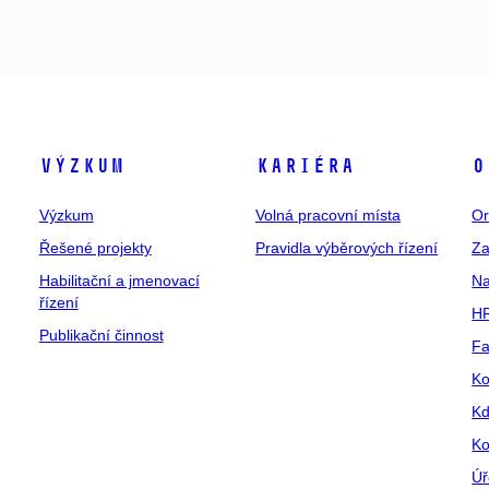
Výzkum
Kariéra
O
Výzkum
Volná pracovní místa
Or
Řešené projekty
Pravidla výběrových řízení
Za
Habilitační a jmenovací
Na
řízení
HR
Publikační činnost
Fa
Ko
Kd
Ko
Úř