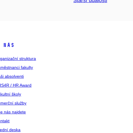
Starší události
 nás
ganizační struktura
městnanci fakulty
ši absolventi
S4R / HR Award
kultní školy
merční služby
e nás najdete
ntakt
ední deska