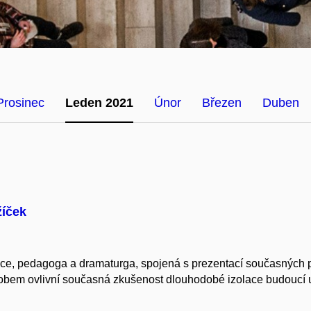
Prosinec
Leden 2021
Únor
Březen
Duben
žíček
ce, pedagoga a dramaturga, spojená s prezentací současných pr
obem ovlivní současná zkušenost dlouhodobé izolace budoucí um