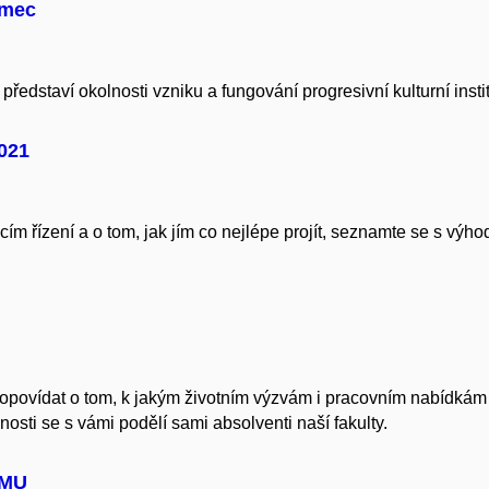
amec
ředstaví okolnosti vzniku a fungování progresivní kulturní ins
2021
acím řízení a o tom, jak jím co nejlépe projít, seznamte se s vý
 popovídat o tom, k jakým životním výzvám i pracovním nabídkám 
osti se s vámi podělí sami absolventi naší fakulty.
 MU