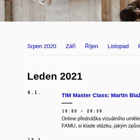
Srpen 2020
Září
Říjen
Listopad
Leden 2021
6.
1.
TIM Master Class: Martin Bla
19:00 – 20:30
Online přednáška vizuálního uměle
FAMU, si klade otázku, jakým způs
13.
1.