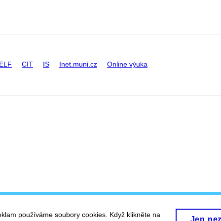
ELF
CIT
IS
Inet.muni.cz
Online výuka
eklam používáme soubory cookies. Když klikněte na
Jen ne