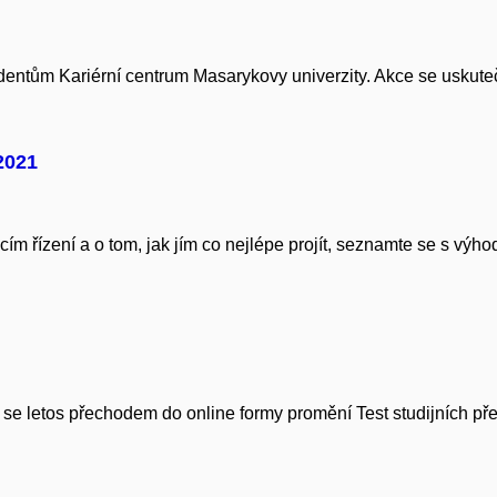
tudentům
Kariérní centrum Masarykovy univerzity
. Akce se uskut
2021
acím řízení a o tom, jak jím co nejlépe projít, seznamte se s vý
k se letos přechodem do online formy promění Test studijních pře