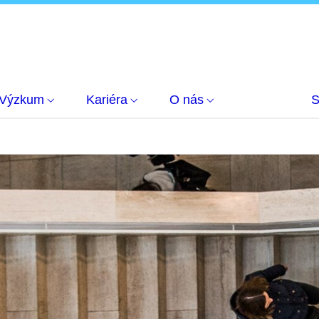
Výzkum
Kariéra
O nás
S