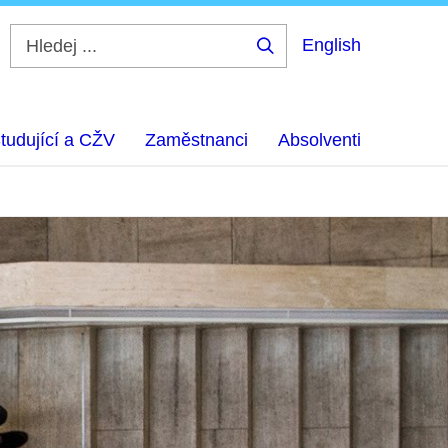
English
Hledej
...
tudující a CŽV
Zaměstnanci
Absolventi