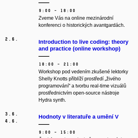
9:00 – 18:00
Zveme Vás na online mezinárodní
konferenci o historických avantgardách.
2.
6.
Introduction to live coding: theory
and practice (online workshop)
18:00 – 21:00
Workshop pod vedením zkušené lektorky
Shelly Knotts přiblíží prostředí „živého
programování“ a tvorbu real-time vizuálů
prostřednictvím open-source nástroje
Hydra synth.
3.
6.
Hodnoty v literatuře a umění V
4.
6.
9:00 – 15:00