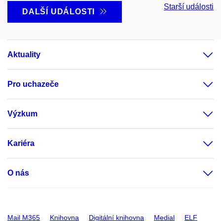
Starší události
DALŠÍ UDÁLOSTI
Aktuality
Pro uchazeče
Výzkum
Kariéra
O nás
Mail M365
Knihovna
Digitální knihovna
Medial
ELF