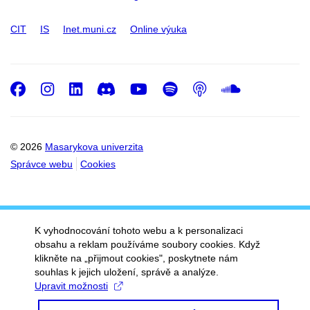
CIT
IS
Inet.muni.cz
Online výuka
Facebook
Instagram
LinkedIn
Discord
Youtube
Spotify
Podcast
SoundC
© 2026
Masarykova univerzita
Správce webu
Cookies
K vyhodnocování tohoto webu a k personalizaci
obsahu a reklam používáme soubory cookies. Když
klikněte na „přijmout cookies", poskytnete nám
souhlas k jejich uložení, správě a analýze.
Upravit možnosti