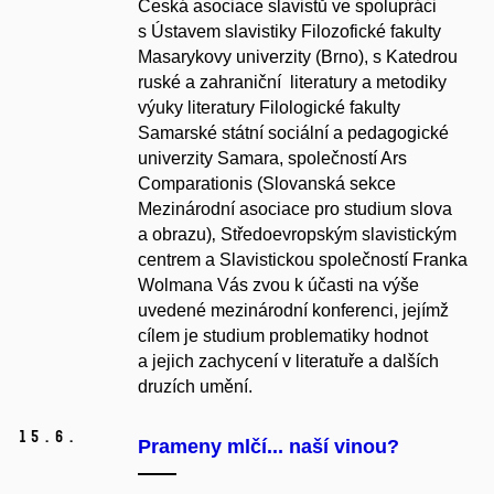
Česká asociace slavistů ve spolupráci
s Ústavem slavistiky Filozofické fakulty
Masarykovy univerzity (Brno), s Katedrou
ruské a zahraniční literatury a metodiky
výuky literatury Filologické fakulty
Samarské státní sociální a pedagogické
univerzity Samara, spo­leč­ností Ars
Comparationis (Slovanská sekce
Mezinárodní asociace pro studium slova
a obra­zu)‚ Středoevropským slavis­tickým
centrem a Sla­vistickou společností Franka
Wolmana Vás zvou k účasti na výše
uvedené mezinárodní konfe­renci, jejímž
cílem je studium problematiky hodnot
a jejich zachycení v lite­ratuře a dalších
druzích umění.
15.
6.
Prameny mlčí... naší vinou?