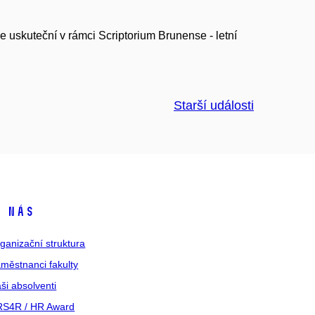
 uskuteční v rámci Scriptorium Brunense - letní
Starší události
 nás
ganizační struktura
městnanci fakulty
ši absolventi
S4R / HR Award