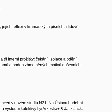
u
ejich reflexi v kramářských písních a lidové
ři interní prožitky: čekání, izolace a bdění,
významů a podob zhmotněných motivů duševních
koncert v novém studiu N21. Na Ústavu hudební
a vystoupí kolektivy LyrArkestra+ & Jack Jack.