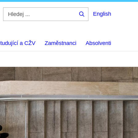
English
Hledej
...
tudující a CŽV
Zaměstnanci
Absolventi