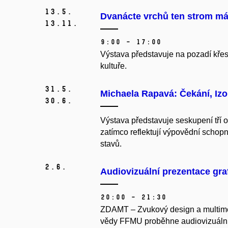
13.
5.
Dvanácte vrchů ten strom má
13.
11.
9:00 – 17:00
Výstava představuje na pozadí křes
kultuře.
31.
5.
Michaela Rapavá: Čekání, Izo
30.
6.
Výstava představuje seskupení tří ob
zatímco reflektují výpovědní schop
stavů.
2.
6.
Audiovizuální prezentace gra
20:00 – 21:30
ZDAMT – Zvukový design a multimed
vědy FFMU proběhne audiovizuální p