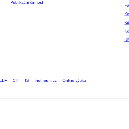
Publikační činnost
Fa
Ko
Kd
Ko
Úř
ELF
CIT
IS
Inet.muni.cz
Online výuka