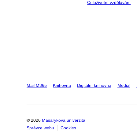
Celoživotní vzdělávání
Mail M365
Knihovna
Digitální knihovna
Medial
© 2026
Masarykova univerzita
Správce webu
Cookies