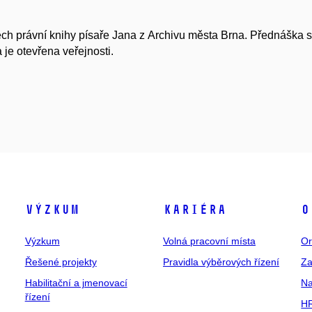
ech právní knihy písaře Jana z Archivu města Brna. Přednáška se
je otevřena veřejnosti.
Výzkum
Kariéra
O
Výzkum
Volná pracovní místa
Or
Řešené projekty
Pravidla výběrových řízení
Za
Habilitační a jmenovací
Na
řízení
HR