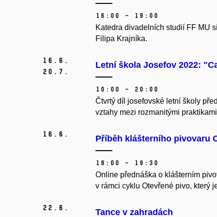
16:00 – 19:00
Katedra divadelních studií FF MU 
Filipa Krajníka.
16.
6.
Letní škola Josefov 2022: "C
20.
7.
10:00 – 20:00
Čtvrtý díl josefovské letní školy p
vztahy mezi rozmanitými praktikami v
16.
6.
Příběh klášterního pivovaru
18:00 – 19:30
Online přednáška o klášterním piv
v rámci cyklu Otevřené pivo, který je
22.
6.
Tance v zahradách