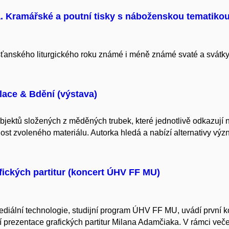
. Kramářské a poutní tisky s náboženskou tematiko
ťanského liturgického roku známé i méně známé svaté a svátky, j
lace & Bdění (výstava)
jektů složených z měděných trubek, které jednotlivě odkazují na t
nost zvoleného materiálu. Autorka hledá a nabízí alternativy 
fických partitur (koncert ÚHV FF MU)
iální technologie, studijní program ÚHV FF MU, uvádí první 
rezentace grafických partitur Milana Adamčiaka. V rámci večer