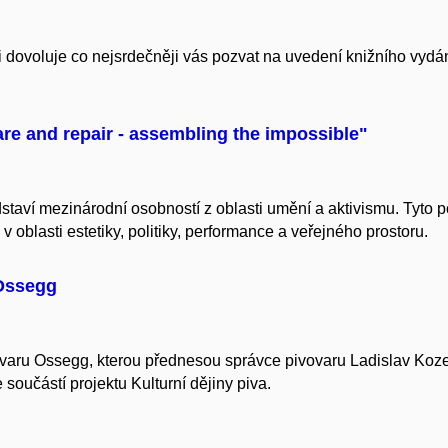
si dovoluje co nejsrdečněji vás pozvat na uvedení knižního 
are and repair - assembling the impossible"
ředstaví mezinárodní osobností z oblasti umění a aktivismu. Tyt
 oblasti estetiky, politiky, performance a veřejného prostoru.
 Ossegg
ovaru Ossegg, kterou přednesou správce pivovaru Ladislav Koze
 součástí projektu Kulturní dějiny piva.