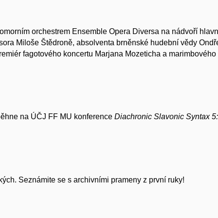
omorním orchestrem Ensemble Opera Diversa na nádvoří hlavn
esora Miloše Štědroně, absolventa brněnské hudební vědy Ondřej
premiér fagotového koncertu Marjana Mozeticha a marimbového 
oběhne na ÚČJ FF MU konference
Diachronic Slavonic Syntax 5:
kých. Seznámite se s archivními prameny z první ruky!