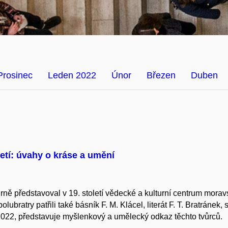
Prosinec
Leden 2022
Únor
Březen
Duben
letí: úvahy o kráse a umění
rně představoval v 19. století vědecké a kulturní centrum mora
olubratry patřili také básník F. M. Klácel, literát F. T. Bratránek,
 2022, představuje myšlenkový a umělecký odkaz těchto tvůrců.