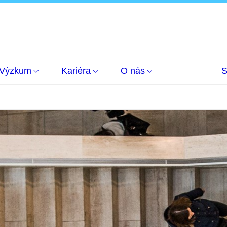
Výzkum
Kariéra
O nás
S