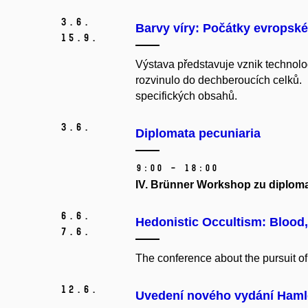
3.
6.
Barvy víry: Počátky evropsk
15.
9.
Výstava představuje vznik technol
rozvinulo do dechberoucích celků. 
specifických obsahů.
3.
6.
Diplomata pecuniaria
9:00 – 18:00
IV. Brünner Workshop zu diploma
6.
6.
Hedonistic Occultism: Blood,
7.
6.
The conference about the pursuit of 
12.
6.
Uvedení nového vydání Hamlet