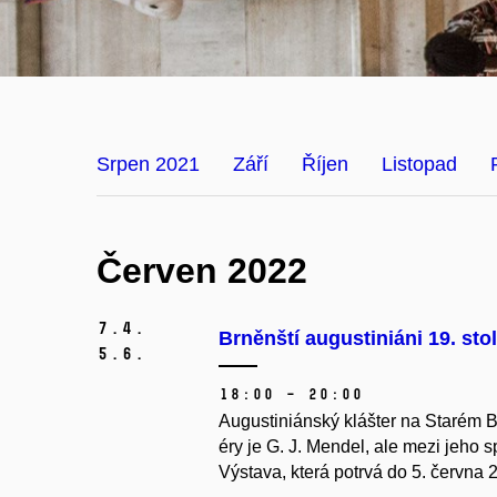
Srpen 2021
Září
Říjen
Listopad
Červen 2022
7.
4.
Brněnští augustiniáni 19. sto
5.
6.
18:00 – 20:00
Augustiniánský klášter na Starém B
éry je G. J. Mendel, ale mezi jeho sp
Výstava, která potrvá do 5. června