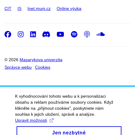
CIT
IS
Inet.muni.cz
Online výuka
Facebook
Instagram
LinkedIn
Discord
Youtube
Spotify
Podcast
SoundC
© 2026
Masarykova univerzita
Správce webu
Cookies
K vyhodnocování tohoto webu a k personalizaci
obsahu a reklam používáme soubory cookies. Když
klikněte na „přijmout cookies", poskytnete nám
souhlas k jejich uložení, správě a analýze.
Upravit možnosti
Jen nezbytné