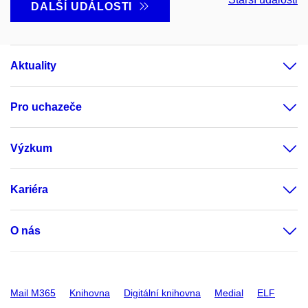
DALŠÍ UDÁLOSTI
Aktuality
Pro uchazeče
Výzkum
Kariéra
O nás
Mail M365
Knihovna
Digitální knihovna
Medial
ELF