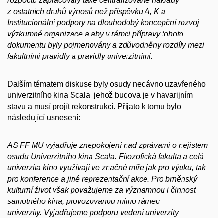
rozpočtu zapracovaly také centralizované náklady
z ostatních druhů výnosů než příspěvku A, K a
Institucionální podpory na dlouhodobý koncepční rozvoj
výzkumné organizace a aby v rámci přípravy tohoto
dokumentu byly pojmenovány a zdůvodněny rozdíly mezi
fakultními pravidly a pravidly univerzitními.
Dalším tématem diskuse byly osudy nedávno uzavřeného
univerzitního kina Scala, jehož budova je v havarijním
stavu a musí projít rekonstrukcí. Přijato k tomu bylo
následující usnesení:
AS FF MU vyjadřuje znepokojení nad zprávami o nejistém
osudu Univerzitního kina Scala.
Filozofická fakulta a celá
univerzita kino využívají ve značné míře jak pro výuku, tak
pro konference a jiné reprezentační akce. Pro brněnský
kulturní život však považujeme za významnou i činnost
samotného kina, provozovanou mimo rámec
univerzity.
Vyjadřujeme podporu vedení univerzity