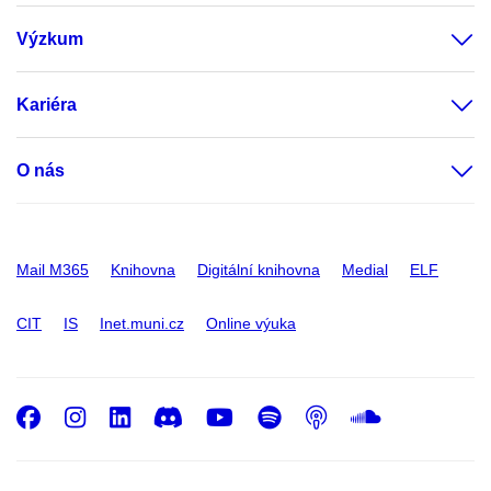
Výzkum
Kariéra
O nás
Mail M365
Knihovna
Digitální knihovna
Medial
ELF
CIT
IS
Inet.muni.cz
Online výuka
Facebook
Instagram
LinkedIn
Discord
Youtube
Spotify
Podcast
SoundC