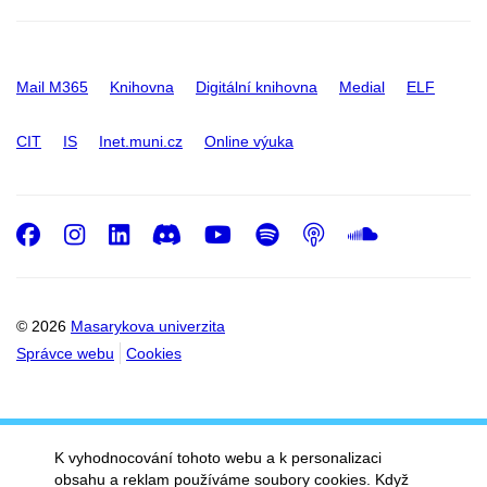
Mail M365
Knihovna
Digitální knihovna
Medial
ELF
CIT
IS
Inet.muni.cz
Online výuka
Facebook
Instagram
LinkedIn
Discord
Youtube
Spotify
Podcast
SoundC
© 2026
Masarykova univerzita
Správce webu
Cookies
K vyhodnocování tohoto webu a k personalizaci
obsahu a reklam používáme soubory cookies. Když