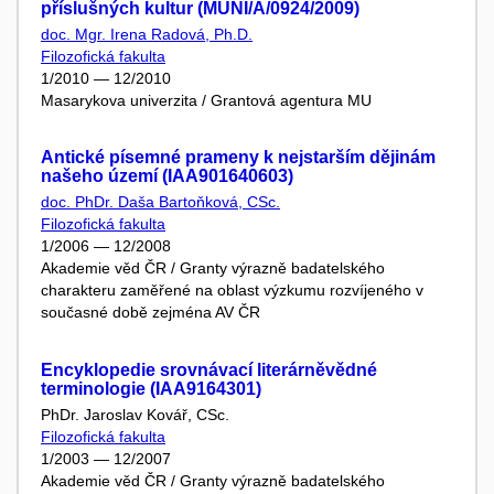
příslušných kultur (MUNI/A/0924/2009)
doc. Mgr. Irena Radová, Ph.D.
Filozofická fakulta
1/2010 — 12/2010
Masarykova univerzita / Grantová agentura MU
Antické písemné prameny k nejstarším dějinám
našeho území (IAA901640603)
doc. PhDr. Daša Bartoňková, CSc.
Filozofická fakulta
1/2006 — 12/2008
Akademie věd ČR / Granty výrazně badatelského
charakteru zaměřené na oblast výzkumu rozvíjeného v
současné době zejména AV ČR
Encyklopedie srovnávací literárněvědné
terminologie (IAA9164301)
PhDr. Jaroslav Kovář, CSc.
Filozofická fakulta
1/2003 — 12/2007
Akademie věd ČR / Granty výrazně badatelského