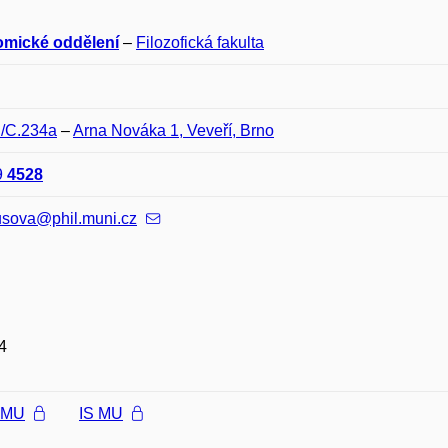
mické oddělení
–
Filozofická fakulta
C/C.234a
–
Arna Nováka 1, Veveří, Brno
9
4528
usova@phil.muni.cz
4
l MU
IS MU