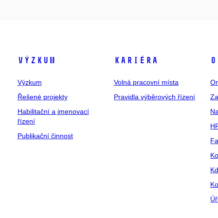
Výzkum
Kariéra
O
Výzkum
Volná pracovní místa
Or
Řešené projekty
Pravidla výběrových řízení
Za
Habilitační a jmenovací
Na
řízení
HR
Publikační činnost
Fa
Ko
Kd
Ko
Úř