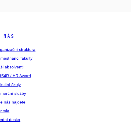
 nás
ganizační struktura
městnanci fakulty
ši absolventi
S4R / HR Award
kultní školy
merční služby
e nás najdete
ntakt
ední deska