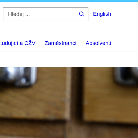
English
Hledej
...
tudující a CŽV
Zaměstnanci
Absolventi