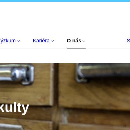
Výzkum
Kariéra
O nás
S
kulty