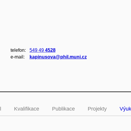
telefon:
549 49
4528
e‑mail:
kapinusova@phil.muni.cz
l
Kvalifikace
Publikace
Projekty
Výu