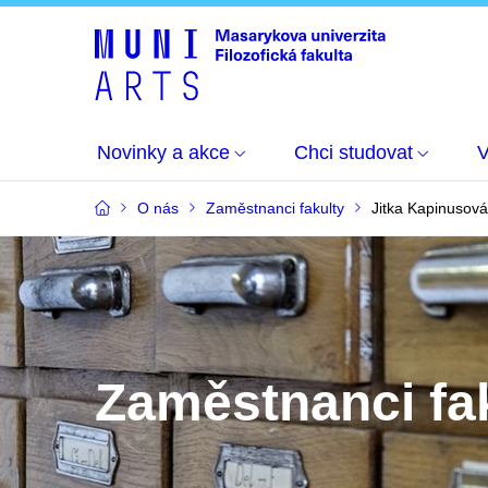
Novinky a akce
Chci studovat
O nás
Zaměstnanci fakulty
Jitka Kapinusová
Zaměstnanci fa