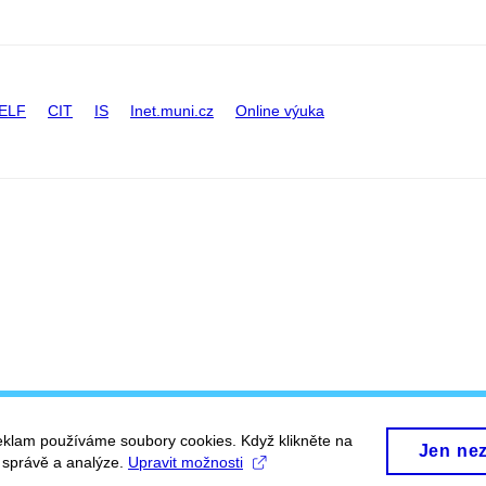
ELF
CIT
IS
Inet.muni.cz
Online výuka
eklam používáme soubory cookies. Když klikněte na
Jen ne
, správě a analýze.
Upravit možnosti