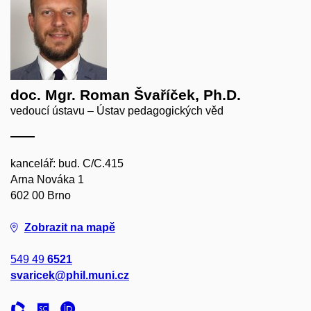
doc. Mgr. Roman Švaříček, Ph.D.
vedoucí ústavu – Ústav pedagogických věd
kancelář: bud. C/C.415
Arna Nováka 1
602 00 Brno
Zobrazit na mapě
549 49
6521
svaricek@phil.muni.cz