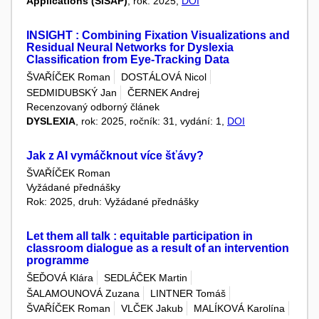
Applications (SISAP)
, rok: 2025,
DOI
INSIGHT : Combining Fixation Visualizations and
Residual Neural Networks for Dyslexia
Classification from Eye-Tracking Data
ŠVAŘÍČEK Roman
DOSTÁLOVÁ Nicol
SEDMIDUBSKÝ Jan
ČERNEK Andrej
Recenzovaný odborný článek
DYSLEXIA
, rok: 2025, ročník: 31, vydání: 1,
DOI
Jak z AI vymáčknout více šťávy?
ŠVAŘÍČEK Roman
Vyžádané přednášky
Rok: 2025, druh: Vyžádané přednášky
Let them all talk : equitable participation in
classroom dialogue as a result of an intervention
programme
ŠEĎOVÁ Klára
SEDLÁČEK Martin
ŠALAMOUNOVÁ Zuzana
LINTNER Tomáš
ŠVAŘÍČEK Roman
VLČEK Jakub
MALÍKOVÁ Karolína