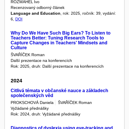
ROZMAHEL Ivo
Recenzovaný odborný článek
Language and Education
, rok: 2025, ročník: 39, vydání:
6,
DOI
Why Do We Have Such Big Ears? To Listen to
Teachers Better: Tuning Research Tools to
Capture Changes in Teachers' Mindsets and
Culture
ŠVAŘÍČEK Roman
Další prezentace na konferencích
Rok: 2025, druh: Další prezentace na konferencích
2024
Citlivá témata v občanské nauce a základech
společenských věd
PROKSCHOVÁ Daniela
ŠVAŘÍČEK Roman
Vyžádané přednášky
Rok: 2024, druh: Vyžádané přednášky
Diagnostics of dyslexia using eye-tracking and