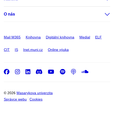
O nás
Mail M365
Knihovna
Digitální knihovna
Medial
ELF
CIT
IS
Inet.muni.cz
Online výuka
Facebook
Instagram
LinkedIn
Discord
Youtube
Spotify
Podcast
SoundC
© 2026
Masarykova univerzita
Správce webu
Cookies