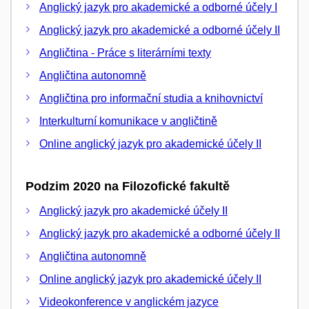
Anglický jazyk pro akademické a odborné účely I
Anglický jazyk pro akademické a odborné účely II
Angličtina - Práce s literárními texty
Angličtina autonomně
Angličtina pro informační studia a knihovnictví
Interkulturní komunikace v angličtině
Online anglický jazyk pro akademické účely II
Podzim 2020 na Filozofické fakultě
Anglický jazyk pro akademické účely II
Anglický jazyk pro akademické a odborné účely II
Angličtina autonomně
Online anglický jazyk pro akademické účely II
Videokonference v anglickém jazyce