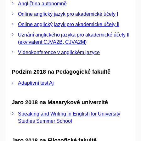
Angličtina autonomně
Online anglický jazyk pro akademické účely I
Online anglický jazyk pro akademické účely II
Uznání anglického jazyka pro akademické účely II
(ekvivalent CJVA2B, CJVA2M)
Videokonference v anglickém jazyce
Podzim 2018 na Pedagogické fakultě
Adaptivní test Aj
Jaro 2018 na Masarykově univerzitě
Speaking and Writing in English for University
Studies Summer School
Jaro 2018 na Filozofické fakultě