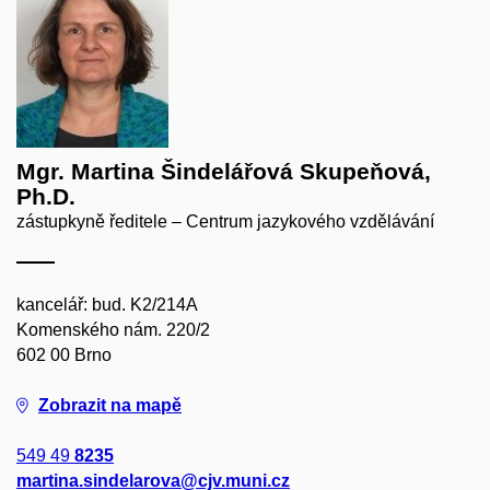
Mgr. Martina Šindelářová Skupeňová,
Ph.D.
zástupkyně ředitele – Centrum jazykového vzdělávání
kancelář: bud. K2/214A
Komenského nám. 220/2
602 00 Brno
Zobrazit na mapě
549 49
8235
martina.sindelarova@cjv.muni.cz