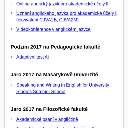
Online anglický jazyk pro akademické účely II
Uznání anglického jazyka pro akademické účely II
(ekvivalent CJVA2B, CJVA2M)
Videokonference v anglickém jazyce
Podzim 2017 na Pedagogické fakultě
Adaptivní test Aj
Jaro 2017 na Masarykově univerzitě
Speaking and Writing in English for University
Studies Summer School
Jaro 2017 na Filozofické fakultě
Akademické psaní v angličtině