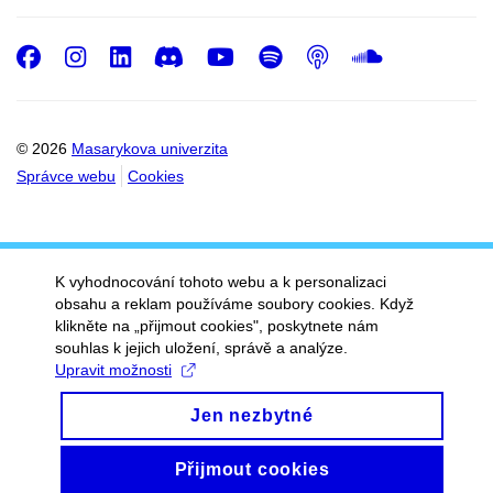
Facebook
Instagram
LinkedIn
Discord
Youtube
Spotify
Podcast
SoundC
© 2026
Masarykova univerzita
Správce webu
Cookies
K vyhodnocování tohoto webu a k personalizaci
obsahu a reklam používáme soubory cookies. Když
klikněte na „přijmout cookies", poskytnete nám
souhlas k jejich uložení, správě a analýze.
Upravit možnosti
Jen nezbytné
Přijmout cookies