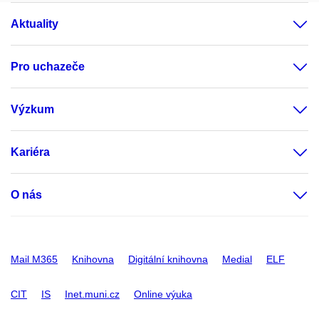
Aktuality
Pro uchazeče
Výzkum
Kariéra
O nás
Mail M365
Knihovna
Digitální knihovna
Medial
ELF
CIT
IS
Inet.muni.cz
Online výuka