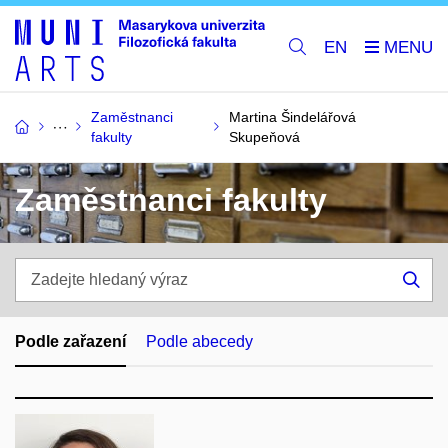
EN
Zaměstnanci
Martina Šindelářová
fakulty
Skupeňová
Zaměstnanci fakulty
Zadejte
hledaný
Hle
výraz
Podle zařazení
Podle abecedy