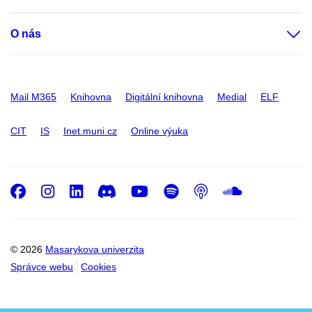
O nás
Mail M365
Knihovna
Digitální knihovna
Medial
ELF
CIT
IS
Inet.muni.cz
Online výuka
Facebook
Instagram
LinkedIn
Discord
Youtube
Spotify
Podcast
SoundC
© 2026
Masarykova univerzita
Správce webu
Cookies