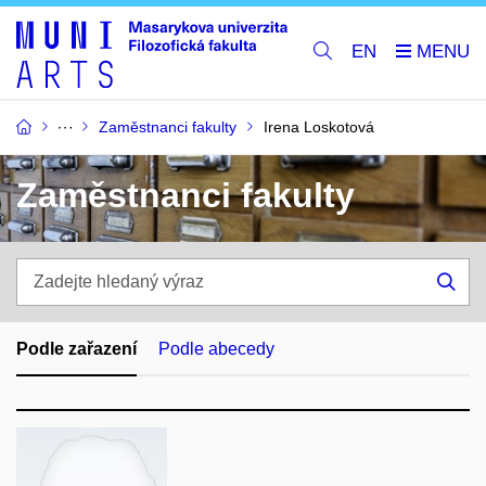
EN
Zaměstnanci fakulty
Irena Loskotová
Zaměstnanci fakulty
Zadejte
hledaný
Hle
výraz
Podle zařazení
Podle abecedy