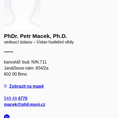
PhDr. Petr Macek, Ph.D.
vedoucí ústavu – Ústav hudební vědy
kancelář: bud. N/N.711
Janáčkovo nám. 654/2a
602 00 Brno
Zobrazit na mapě
549 49
4770
macek@phil.muni.cz