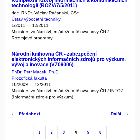
Komplexní rozvoj informačních a komunikačních
technologií (ROZV/7/5/2011)
doc. RNDr. Václav Račanský, CSc.
Ústav výpočetní techniky
1/2011 — 12/2011
Ministerstvo školství, mládeže a tělovýchovy ČR /
Rozvojové programy
Národní knihovna ČR - zabezpečení
elektronických informačních zdrojů pro výzkum,
vývoj a inovace (VZ09006)
PhDr. Petr Macek, Ph.D.
Filozofická fakulta
10/2009 — 12/2011
Ministerstvo školství, mládeže a tělovýchovy ČR / INFOZ
(Informační zdroje pro výzkum)
Předchozí
Další
1
2
3
4
5
6