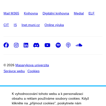
Mail M365
Knihovna
Digitální knihovna
Medial
ELF
CIT
IS
Inet.muni.cz
Online výuka
Facebook
Instagram
LinkedIn
Discord
Youtube
Spotify
Podcast
SoundC
© 2026
Masarykova univerzita
Správce webu
Cookies
K vyhodnocování tohoto webu a k personalizaci
obsahu a reklam používáme soubory cookies. Když
klikněte na „přijmout cookies", poskytnete nám