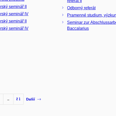
referát II
Doktorský seminář II
Odborný referát
Doktorský seminář IV
Pramenné studium, v
rský seminář II
Seminar zur Abschlussarbei
rský seminář IV
Baccalarius
1
…
21
Další