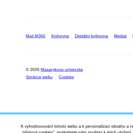
Mail M365
Knihovna
Digitální knihovna
Medial
© 2026
Masarykova univerzita
Správce webu
Cookies
K vyhodnocování tohoto webu a k personalizaci obsahu a r
„přijmout cookies", poskytnete nám souhlas k jejich uložení