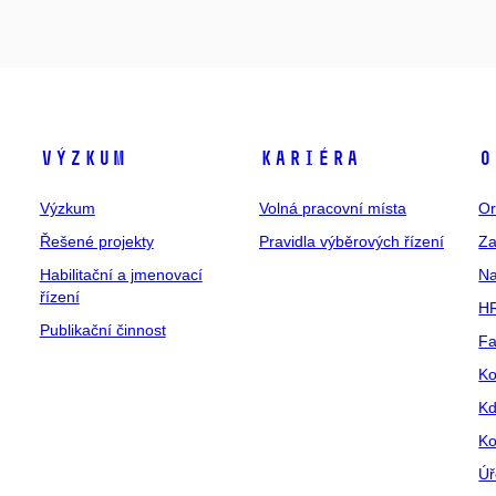
Výzkum
Kariéra
O
Výzkum
Volná pracovní místa
Or
Řešené projekty
Pravidla výběrových řízení
Za
Habilitační a jmenovací
Na
řízení
HR
Publikační činnost
Fa
Ko
Kd
Ko
Úř