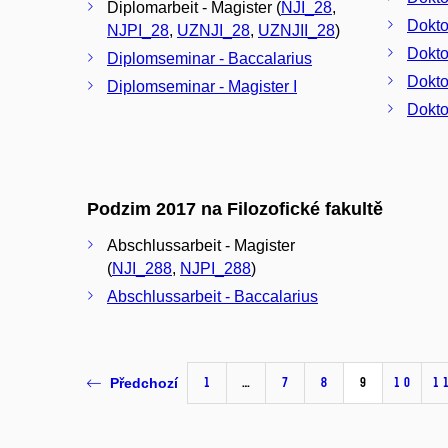
Diplomarbeit - Magister (
NJI_28
,
NJPI_28
,
UZNJI_28
,
UZNJII_28
)
Diplomseminar - Baccalarius
Dokto
Diplomseminar - Magister I
Dokto
Podzim 2017 na Filozofické fakultě
Abschlussarbeit - Magister
(
NJI_288
,
NJPI_288
)
Abschlussarbeit - Baccalarius
1
…
7
8
9
10
1
Předchozí