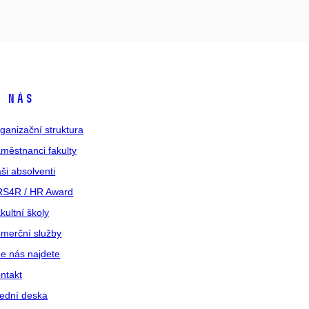
 nás
ganizační struktura
městnanci fakulty
ši absolventi
S4R / HR Award
kultní školy
merční služby
e nás najdete
ntakt
ední deska