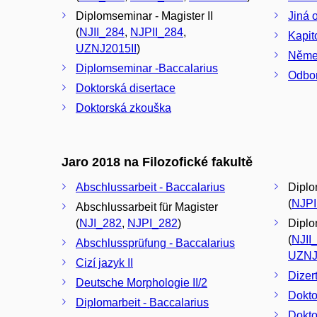
Diplomseminar - Magister II
Jiná 
(
NJII_284
,
NJPII_284
,
Kapito
UZNJ2015II
)
Němec
Diplomseminar -Baccalarius
Odbor
Doktorská disertace
Doktorská zkouška
Jaro 2018 na Filozofické fakultě
Abschlussarbeit - Baccalarius
Diplo
(
NJPI
Abschlussarbeit für Magister
(
NJI_282
,
NJPI_282
)
Diplo
(
NJII
Abschlussprüfung - Baccalarius
UZNJ
Cizí jazyk II
Dizer
Deutsche Morphologie II/2
Dokto
Diplomarbeit - Baccalarius
Dokto