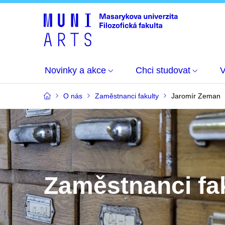
Novinky a akce
Chci studovat
O nás
Zaměstnanci fakulty
Jaromír Zeman
Zaměstnanci fa