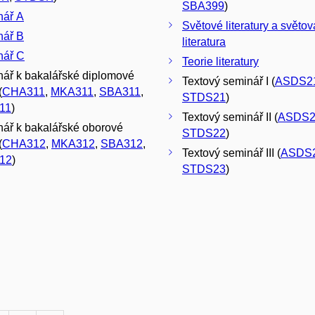
SBA399
)
nář A
Světové literatury a světov
nář B
literatura
nář C
Teorie literatury
ář k bakalářské diplomové
Textový seminář I (
ASDS2
(
CHA311
,
MKA311
,
SBA311
,
STDS21
)
11
)
Textový seminář II (
ASDS2
ář k bakalářské oborové
STDS22
)
(
CHA312
,
MKA312
,
SBA312
,
Textový seminář III (
ASDS
12
)
STDS23
)