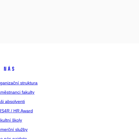
 nás
ganizační struktura
městnanci fakulty
ši absolventi
S4R / HR Award
kultní školy
merční služby
e nás najdete