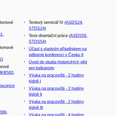
plomové
Textový seminář IV (
ASDS24
,
STDS24
)
01
,
Teze disertační práce (
ASDS55
,
STDS54
)
plomové
Účast s vlastním příspěvkem na
odborné konferenci v Česku II
2
)
Úvod do studia historických věd
orové
pro balkanisty
MKB500
,
Výuka na pracovišti - 2 hodiny
týdně I
ěleckých
Výuka na pracovišti - 2 hodiny
týdně II
Výuka na pracovišti - 2 hodiny
týdně III
399
,
Výuka na pracovišti - 4 hodiny