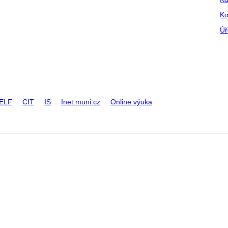
Ko
Úř
ELF
CIT
IS
Inet.muni.cz
Online výuka