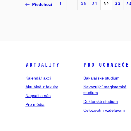
1
…
30
31
32
33
3
Předchozí
Aktuality
Pro uchazeče
Kalendář akcí
Bakalářské studium
Aktuálně z fakulty
Navazující magisterské
studium
Napsali o nás
Doktorské studium
Pro média
Celoživotní vzdělávání