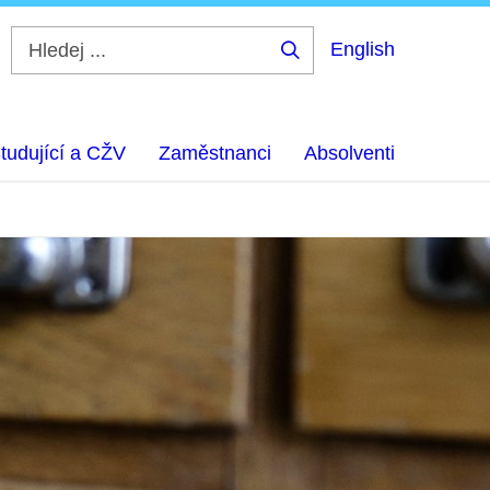
English
Hledej
...
tudující a CŽV
Zaměstnanci
Absolventi