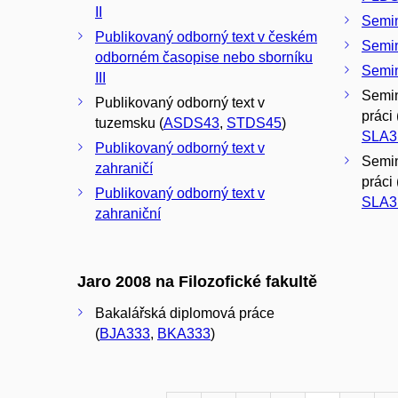
II
Semi
Publikovaný odborný text v českém
Semi
odborném časopise nebo sborníku
Semi
III
Semin
Publikovaný odborný text v
práci 
tuzemsku (
ASDS43
,
STDS45
)
SLA3
Publikovaný odborný text v
Semin
zahraničí
práci 
Publikovaný odborný text v
SLA3
zahraniční
Jaro 2008 na Filozofické fakultě
Bakalářská diplomová práce
(
BJA333
,
BKA333
)