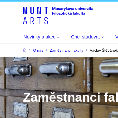
Novinky a akce
Chci studovat
O nás
Zaměstnanci fakulty
Václav Štěpánek
Zaměstnanci fa