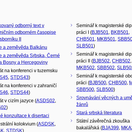
kovaný odborný text v
Seminář k magisterské di
ničním odborném časopise
práci I (
BJB501
,
BKB501
,
sborníku II
CHB501
,
MKB501
,
SBB5
SLB501
)
e a zeměvěda Balkánu
Seminář k magisterské di
e a zeměvěda Srbska, Černé
práci II (
BJB502
,
CHB502
,
a Bosny a Hercegoviny
MKB502
,
SBB502
,
SLB50
át na konferenci v tuzemsku
Seminář k magisterské ob
S45
,
STDS43
)
práci (
BJB500
,
CHB500
,
át na konferenci v zahraničí
SBB500
,
SLB500
)
S46
,
STDS44
)
Srovnávání věcných a um
t v cizím jazyce (
ASDS02
,
žánrů
S02
)
Stará srbská literatura
é konzultace k disertaci
Státní závěrečná zkouška
trální kolokvium (
ASDSK
,
bakalářská (
BJA399
,
MKA
SK
,
STDSK
)