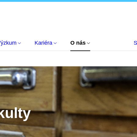
Výzkum
Kariéra
O nás
S
kulty