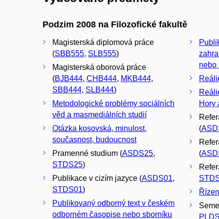
Podzim 2008 na Filozofické fakultě
Magisterská diplomová práce
Publi
(
SBB555
,
SLB555
)
zahra
nebo 
Magisterská oborová práce
(
BJB444
,
CHB444
,
MKB444
,
Reáli
SBB444
,
SLB444
)
Reáli
Metodologické problémy sociálních
Hory 
věd a masmediálních studií
Refer
Otázka kosovská, minulost,
(
ASD
současnost, budoucnost
Refer
Pramenné studium (
ASDS25
,
(
ASD
STDS25
)
Referá
Publikace v cizím jazyce (
ASDS01
,
STD
STDS01
)
Řízen
Publikovaný odborný text v českém
Semes
odborném časopise nebo sborníku
PLD