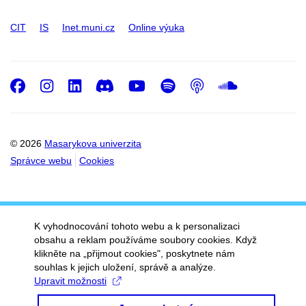
CIT
IS
Inet.muni.cz
Online výuka
Facebook
Instagram
LinkedIn
Discord
Youtube
Spotify
Podcast
SoundC
© 2026
Masarykova univerzita
Správce webu
Cookies
K vyhodnocování tohoto webu a k personalizaci
obsahu a reklam používáme soubory cookies. Když
klikněte na „přijmout cookies", poskytnete nám
souhlas k jejich uložení, správě a analýze.
Upravit možnosti