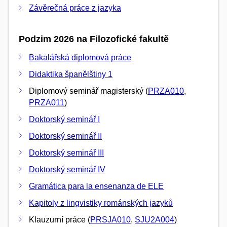
Závěrečná práce z jazyka
Podzim 2026 na Filozofické fakultě
Bakalářská diplomová práce
Didaktika španělštiny 1
Diplomový seminář magisterský (
PRZA010
,
PRZA011
)
Doktorský seminář I
Doktorský seminář II
Doktorský seminář III
Doktorský seminář IV
Gramática para la ensenanza de ELE
Kapitoly z lingvistiky románských jazyků
Klauzurní práce (
PRSJA010
,
SJU2A004
)