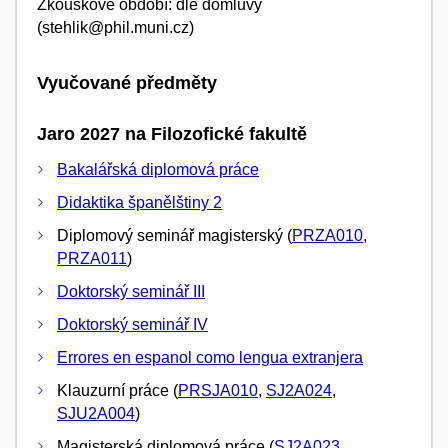
Zkouškové období: dle domluvy
(stehlik@phil.muni.cz)
Vyučované předměty
Jaro 2027 na Filozofické fakultě
Bakalářská diplomová práce
Didaktika španělštiny 2
Diplomový seminář magisterský (
PRZA010
,
PRZA011
)
Doktorský seminář III
Doktorský seminář IV
Errores en espanol como lengua extranjera
Klauzurní práce (
PRSJA010
,
SJ2A024
,
SJU2A004
)
Magisterská diplomová práce (
SJ2A023
,