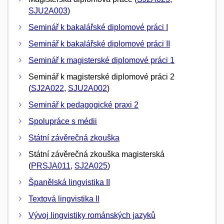
SJU2A003
)
Seminář k bakalářské diplomové práci I
Seminář k bakalářské diplomové práci II
Seminář k magisterské diplomové práci 1
Seminář k magisterské diplomové práci 2
(
SJ2A022
,
SJU2A002
)
Seminář k pedagogické praxi 2
Spolupráce s médii
Státní závěrečná zkouška
Státní závěrečná zkouška magisterská
(
PRSJA011
,
SJ2A025
)
Španělská lingvistika II
Textová lingvistika II
Vývoj lingvistiky románských jazyků