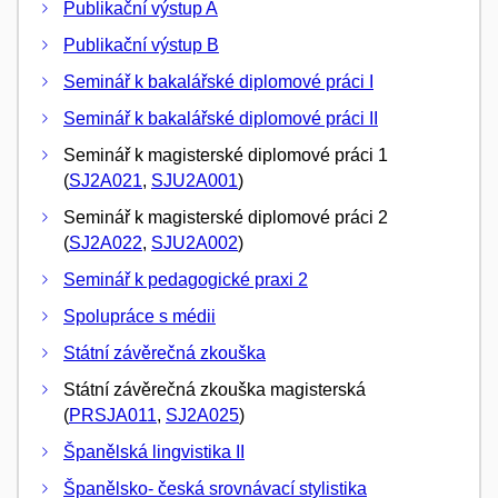
Publikační výstup A
Publikační výstup B
Seminář k bakalářské diplomové práci I
Seminář k bakalářské diplomové práci II
Seminář k magisterské diplomové práci 1
(
SJ2A021
,
SJU2A001
)
Seminář k magisterské diplomové práci 2
(
SJ2A022
,
SJU2A002
)
Seminář k pedagogické praxi 2
Spolupráce s médii
Státní závěrečná zkouška
Státní závěrečná zkouška magisterská
(
PRSJA011
,
SJ2A025
)
Španělská lingvistika II
Španělsko- česká srovnávací stylistika