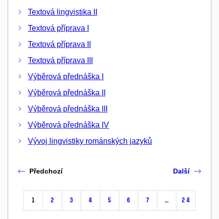
Textová lingvistika II
Textová příprava I
Textová příprava II
Textová příprava III
Výběrová přednáška I
Výběrová přednáška II
Výběrová přednáška III
Výběrová přednáška IV
Vývoj lingvistiky románských jazyků
Předchozí
Další
1
2
3
4
5
6
7
…
24