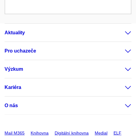
Aktuality
Pro uchazeče
Výzkum
Kariéra
O nás
Mail M365
Knihovna
Digitální knihovna
Medial
ELF