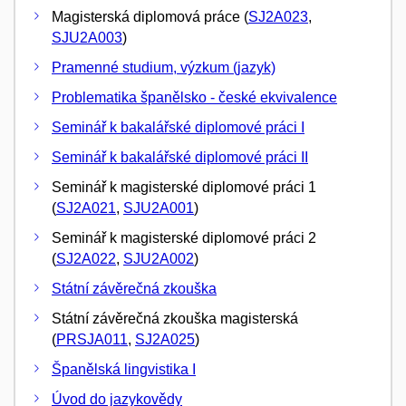
Magisterská diplomová práce (
SJ2A023
,
SJU2A003
)
Pramenné studium, výzkum (jazyk)
Problematika španělsko - české ekvivalence
Seminář k bakalářské diplomové práci I
Seminář k bakalářské diplomové práci II
Seminář k magisterské diplomové práci 1
(
SJ2A021
,
SJU2A001
)
Seminář k magisterské diplomové práci 2
(
SJ2A022
,
SJU2A002
)
Státní závěrečná zkouška
Státní závěrečná zkouška magisterská
(
PRSJA011
,
SJ2A025
)
Španělská lingvistika I
Úvod do jazykovědy