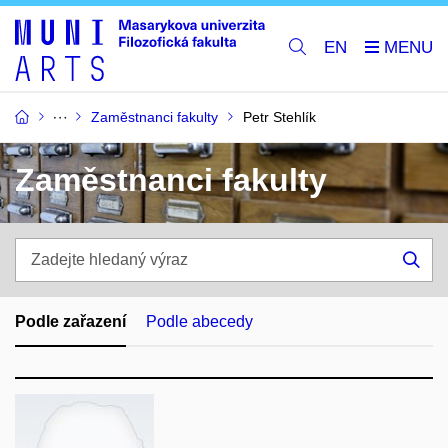
EN
Zaměstnanci fakulty
Petr Stehlík
Zaměstnanci fakulty
Zadejte
hledaný
Hle
výraz
Podle zařazení
Podle abecedy