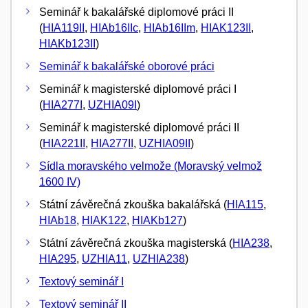
Seminář k bakalářské diplomové práci II
(
HIA119II
,
HIAb16IIc
,
HIAb16IIm
,
HIAK123II
,
HIAKb123II
)
Seminář k bakalářské oborové práci
Seminář k magisterské diplomové práci I
(
HIA277I
,
UZHIA09I
)
Seminář k magisterské diplomové práci II
(
HIA221II
,
HIA277II
,
UZHIA09II
)
Sídla moravského velmože (Moravský velmož
1600 IV)
Státní závěrečná zkouška bakalářská (
HIA115
,
HIAb18
,
HIAK122
,
HIAKb127
)
Státní závěrečná zkouška magisterská (
HIA238
,
HIA295
,
UZHIA11
,
UZHIA238
)
Textový seminář I
Textový seminář II