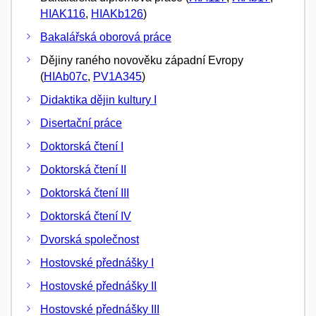
HIAK116
,
HIAKb126
)
Bakalářská oborová práce
Dějiny raného novověku západní Evropy
(
HIAb07c
,
PV1A345
)
Didaktika dějin kultury I
Disertační práce
Doktorská čtení I
Doktorská čtení II
Doktorská čtení III
Doktorská čtení IV
Dvorská společnost
Hostovské přednášky I
Hostovské přednášky II
Hostovské přednášky III