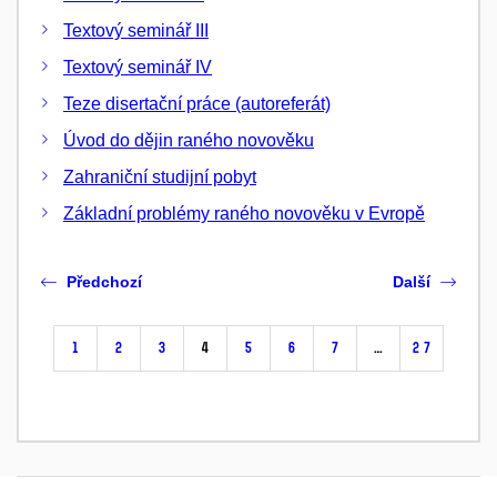
Textový seminář III
Textový seminář IV
Teze disertační práce (autoreferát)
Úvod do dějin raného novověku
Zahraniční studijní pobyt
Základní problémy raného novověku v Evropě
Předchozí
Další
1
2
3
4
5
6
7
…
27