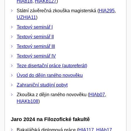
HIAb18
,
HIAKb127
)
Státní závěrečná zkouška magisterská (
HIA295
,
UZHIA11
)
Textový seminář I
Textový seminář II
Textový seminář III
Textový seminář IV
Teze disertační práce (autoreferát)
Úvod do dějin raného novověku
Zahraniční studijní pobyt
Zkouška z dějin raného novověku (
HIAb07
,
HIAKb108
)
Jaro 2024 na Filozofické fakultě
Bakalářská diplomová práce (
HIA117
,
HIAb17
,