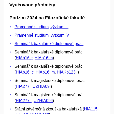
Vyučované předměty
Podzim 2024 na Filozofické fakultě
Pramenné studium, výzkum III
Pramenné studium, výzkum IV
Seminář k bakalářské diplomové práci
Seminář k bakalářské diplomové práci I
(
HIAb16Ic
,
HIAb16Im
)
Seminář k bakalářské diplomové práci II
(
HIAb16IIc
,
HIAb16IIm
,
HIAKb123II
)
Seminář k magisterské diplomové práci I
(
HIA277I
,
UZHIA09I
)
Seminář k magisterské diplomové práci II
(
HIA277II
,
UZHIA09II
)
Státní závěrečná zkouška bakalářská (
HIA115
,