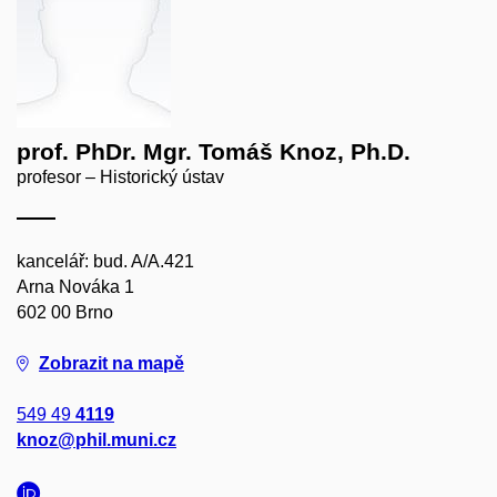
prof. PhDr. Mgr. Tomáš Knoz, Ph.D.
profesor – Historický ústav
kancelář: bud. A/A.421
Arna Nováka 1
602 00 Brno
Zobrazit na mapě
549 49
4119
knoz@phil.muni.cz