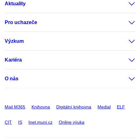
Aktuality
Pro uchazeče
Výzkum
Kariéra
O nás
Mail M365
Knihovna
Digitální knihovna
Medial
ELF
CIT
IS
Inet.muni.cz
Online výuka