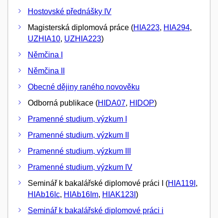
Hostovské přednášky IV
Magisterská diplomová práce (
HIA223
,
HIA294
,
UZHIA10
,
UZHIA223
)
Němčina I
Němčina II
Obecné dějiny raného novověku
Odborná publikace (
HIDA07
,
HIDOP
)
Pramenné studium, výzkum I
Pramenné studium, výzkum II
Pramenné studium, výzkum III
Pramenné studium, výzkum IV
Seminář k bakalářské diplomové práci I (
HIA119I
,
HIAb16Ic
,
HIAb16Im
,
HIAK123I
)
Seminář k bakalářské diplomové práci i