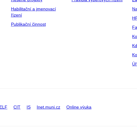
Habilitační a jmenovací
Na
řízení
HR
Publikační činnost
Fa
Ko
Kd
Ko
Úř
ELF
CIT
IS
Inet.muni.cz
Online výuka