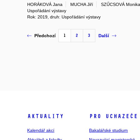
HORÁKOVÁ Jana
MUCHA Jiří
SZŰCSOVÁ Monik
Uspořádání výstavy
Rok: 2019, druh: Uspořádání výstavy
1
2
3
Předchozí
Další
Aktuality
Pro uchazeče
Kalendář akcí
Bakalářské studium
Aktuálně z fakulty
Navazující magisterské