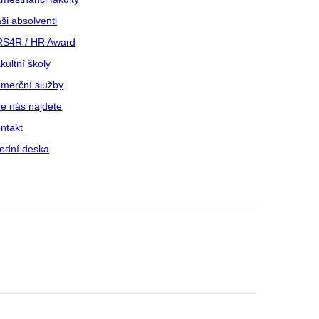
ši absolventi
S4R / HR Award
kultní školy
merční služby
e nás najdete
ntakt
ední deska