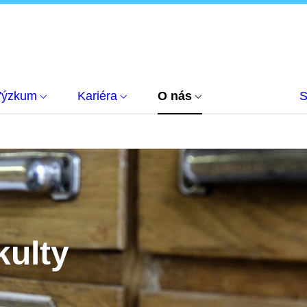
Výzkum
Kariéra
O nás
S
kulty