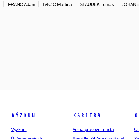
a
FRANC Adam
IVIČIČ Martina
STAUDEK Tomáš
JOHÁNEK
Výzkum
Kariéra
O
Výzkum
Volná pracovní místa
Or
Řešené projekty
Pravidla výběrových řízení
Za