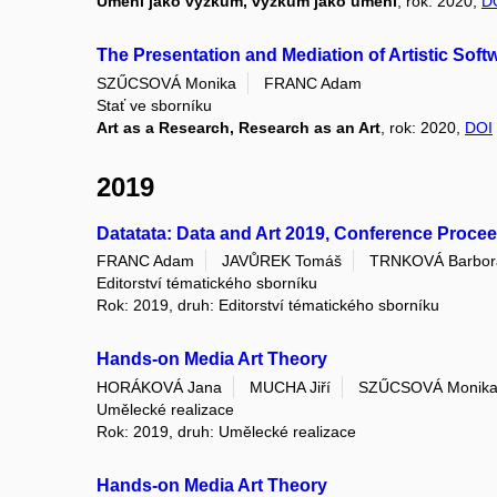
Umění jako výzkum, výzkum jako umění
, rok: 2020,
D
The Presentation and Mediation of Artistic Soft
SZŰCSOVÁ Monika
FRANC Adam
Stať ve sborníku
Art as a Research, Research as an Art
, rok: 2020,
DOI
2019
Datatata: Data and Art 2019, Conference Proce
FRANC Adam
JAVŮREK Tomáš
TRNKOVÁ Barbor
Editorství tématického sborníku
Rok: 2019, druh: Editorství tématického sborníku
Hands-on Media Art Theory
HORÁKOVÁ Jana
MUCHA Jiří
SZŰCSOVÁ Monik
Umělecké realizace
Rok: 2019, druh: Umělecké realizace
Hands-on Media Art Theory