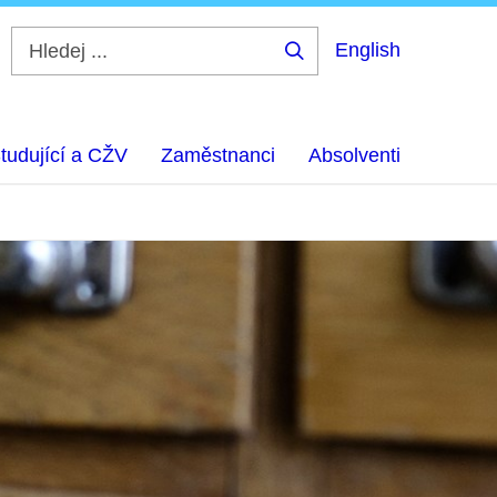
English
Hledej
...
tudující a CŽV
Zaměstnanci
Absolventi