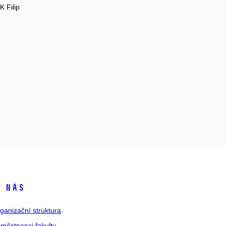
 Filip
 nás
ganizační struktura
městnanci fakulty