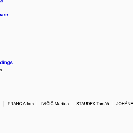
OI
ware
edings
a
a
FRANC Adam
IVIČIČ Martina
STAUDEK Tomáš
JOHÁNEK