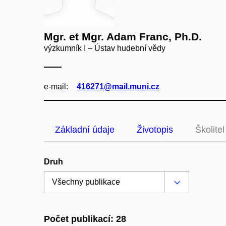
Mgr. et Mgr. Adam Franc, Ph.D.
výzkumník I – Ústav hudební vědy
e‑mail:
416271@mail.muni.cz
Základní údaje
Životopis
Školitel
Druh
Počet publikací: 28