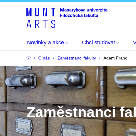
Novinky a akce
Chci studovat
O nás
Zaměstnanci fakulty
Adam Franc
Zaměstnanci fa