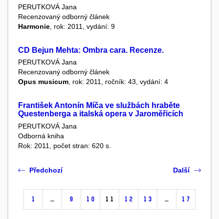
PERUTKOVÁ Jana
Recenzovaný odborný článek
Harmonie
, rok: 2011, vydání: 9
CD Bejun Mehta: Ombra cara. Recenze.
PERUTKOVÁ Jana
Recenzovaný odborný článek
Opus musicum
, rok: 2011, ročník: 43, vydání: 4
František Antonín Míča ve službách hraběte
Questenberga a italská opera v Jaroměřicích
PERUTKOVÁ Jana
Odborná kniha
Rok: 2011, počet stran: 620 s.
Předchozí
Další
1
…
9
10
11
12
13
…
17