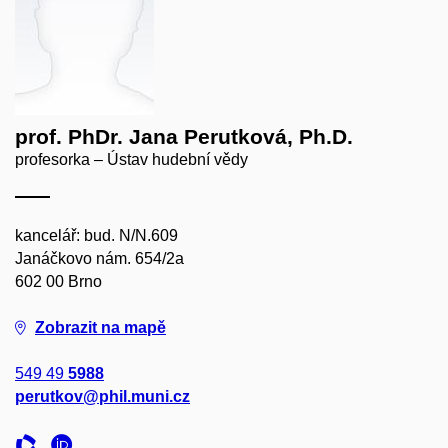
prof. PhDr. Jana Perutková, Ph.D.
profesorka – Ústav hudební vědy
kancelář: bud. N/N.609
Janáčkovo nám. 654/2a
602 00 Brno
Zobrazit na mapě
549 49
5988
perutkov@phil.muni.cz