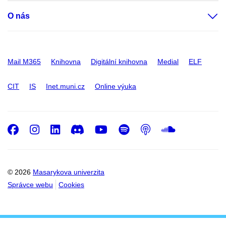
O nás
Mail M365
Knihovna
Digitální knihovna
Medial
ELF
CIT
IS
Inet.muni.cz
Online výuka
Facebook
Instagram
LinkedIn
Discord
Youtube
Spotify
Podcast
SoundC
© 2026
Masarykova univerzita
Správce webu
Cookies