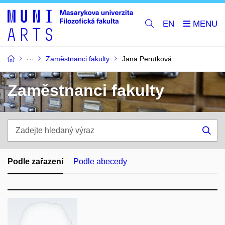
EN
Zaměstnanci fakulty
Jana Perutková
Zaměstnanci fakulty
Zadejte
hledaný
Hle
výraz
Podle zařazení
Podle abecedy