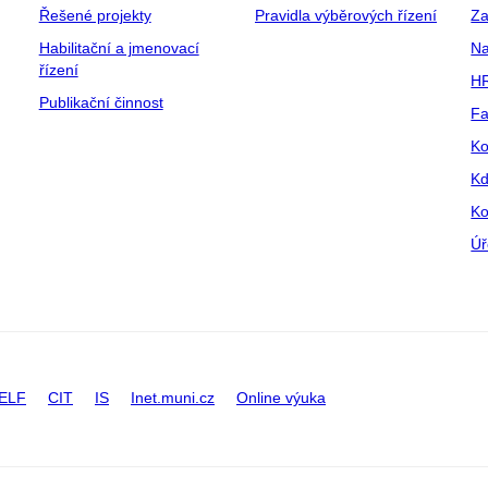
Řešené projekty
Pravidla výběrových řízení
Za
Habilitační a jmenovací
Na
řízení
HR
Publikační činnost
Fa
Ko
Kd
Ko
Úř
ELF
CIT
IS
Inet.muni.cz
Online výuka