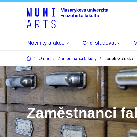
Novinky a akce
Chci studovat
O nás
Zaměstnanci fakulty
Luděk Galuška
Zaměstnanci fa