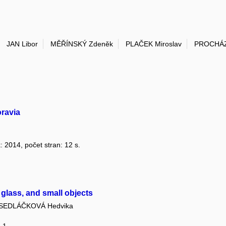
JAN Libor
MĚŘÍNSKÝ Zdeněk
PLAČEK Miroslav
PROCHÁZ
oravia
k: 2014, počet stran: 12 s.
glass, and small objects
SEDLÁČKOVÁ Hedvika
: 1