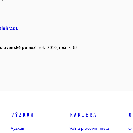
elehradu
-slovenské pomezí
, rok: 2010, ročník: 52
Výzkum
Kariéra
O
Výzkum
Volná pracovní místa
Or