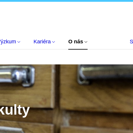
Výzkum
Kariéra
O nás
S
kulty