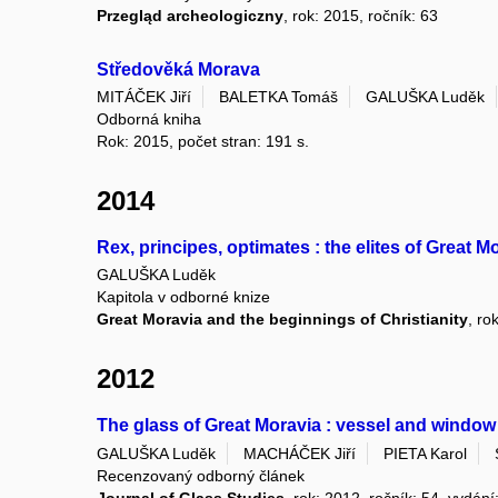
Przegląd archeologiczny
, rok: 2015, ročník: 63
Středověká Morava
MITÁČEK Jiří
BALETKA Tomáš
GALUŠKA Luděk
Odborná kniha
Rok: 2015, počet stran: 191 s.
2014
Rex, principes, optimates : the elites of Great M
GALUŠKA Luděk
Kapitola v odborné knize
Great Moravia and the beginnings of Christianity
, ro
2012
The glass of Great Moravia : vessel and window 
GALUŠKA Luděk
MACHÁČEK Jiří
PIETA Karol
Recenzovaný odborný článek
Journal of Glass Studies
, rok: 2012, ročník: 54, vydání