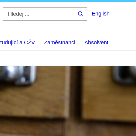
English
Hledej
...
tudující a CŽV
Zaměstnanci
Absolventi