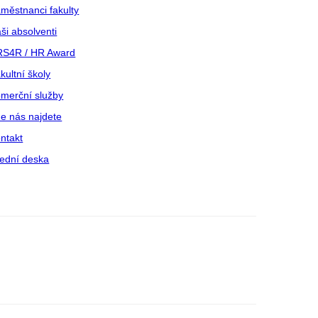
městnanci fakulty
ši absolventi
S4R / HR Award
kultní školy
merční služby
e nás najdete
ntakt
ední deska