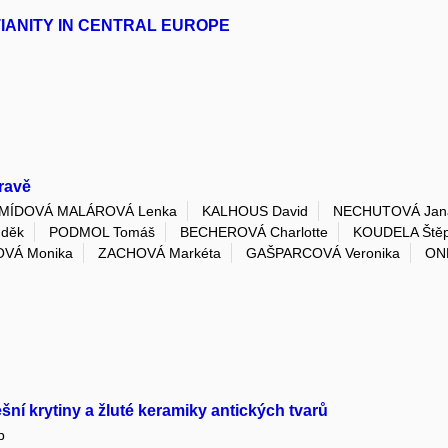
STIANITY IN CENTRAL EUROPE
ravě
MÍDOVÁ MALÁROVÁ Lenka
KALHOUS David
NECHUTOVÁ Jan
děk
PODMOL Tomáš
BECHEROVÁ Charlotte
KOUDELA Ště
VÁ Monika
ZACHOVÁ Markéta
GAŠPARCOVÁ Veronika
ON
šní krytiny a žluté keramiky antických tvarů
b