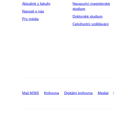
Aktuálně z fakulty
Navazující magisterské
studium
Napsali o nás
Doktorské studium
Pro média
Celoživotní vzdělávání
Mail M365
Knihovna
Digitální knihovna
Medial