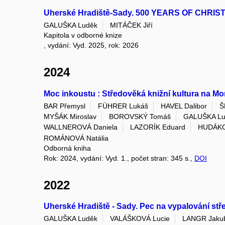
Uherské Hradiště-Sady. 500 YEARS OF CHRI
GALUŠKA Luděk
MITÁČEK Jiří
Kapitola v odborné knize
, vydání: Vyd. 2025, rok: 2026
2024
Moc inkoustu : Středověká knižní kultura na Mo
BAR Přemysl
FÜHRER Lukáš
HAVEL Dalibor
Š
MYŠÁK Miroslav
BOROVSKÝ Tomáš
GALUŠKA Lu
WALLNEROVÁ Daniela
LAZORÍK Eduard
HUDÁKO
ROMÁNOVÁ Natália
Odborná kniha
Rok: 2024, vydání: Vyd. 1., počet stran: 345 s.,
DOI
2022
Uherské Hradiště - Sady. Pec na vypalování stře
GALUŠKA Luděk
VALÁŠKOVÁ Lucie
LANGR Jaku