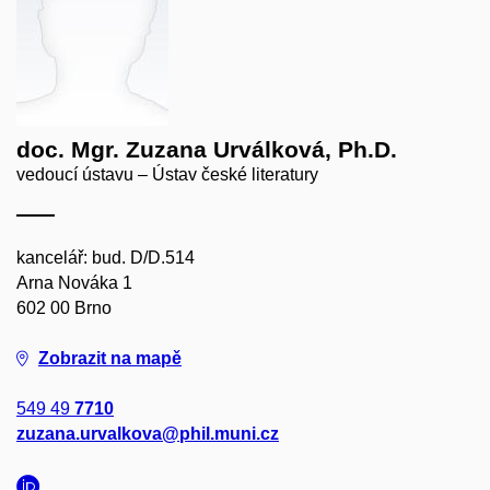
doc. Mgr. Zuzana Urválková, Ph.D.
vedoucí ústavu – Ústav české literatury
kancelář: bud. D/D.514
Arna Nováka 1
602 00 Brno
Zobrazit na mapě
549 49
7710
zuzana.urvalkova@phil.muni.cz