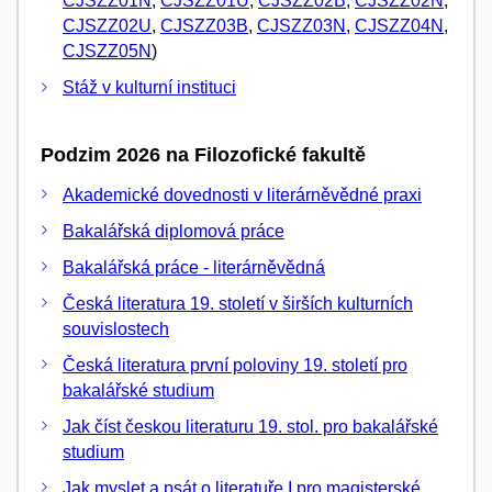
CJSZZ01N
,
CJSZZ01U
,
CJSZZ02B
,
CJSZZ02N
,
CJSZZ02U
,
CJSZZ03B
,
CJSZZ03N
,
CJSZZ04N
,
CJSZZ05N
)
Stáž v kulturní instituci
Podzim 2026 na Filozofické fakultě
Akademické dovednosti v literárněvědné praxi
Bakalářská diplomová práce
Bakalářská práce - literárněvědná
Česká literatura 19. století v širších kulturních
souvislostech
Česká literatura první poloviny 19. století pro
bakalářské studium
Jak číst českou literaturu 19. stol. pro bakalářské
studium
Jak myslet a psát o literatuře I pro magisterské