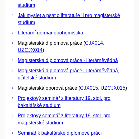
studium
Jak myslet a psát o literatuře II pro magisterské
studium
Literární germanobohemistika
Magisterská diplomová práce (
CJX014
,
UZCJX014
)
Magisterská diplomová práce - literárněvědná
Magisterská diplomová práce - literárněvědná,
učitelské studium
Magisterská oborová práce (
CJX015
,
UZCJX015
)
Projektový seminář z literatury 19. stol. pro
bakalářské studium
Projektový seminář z literatury 19. stol. pro
magisterské studium
Seminář k bakalářské diplomové práci