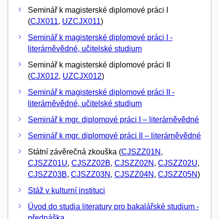
Seminář k magisterské diplomové práci I
(
CJX011
,
UZCJX011
)
Seminář k magisterské diplomové práci I -
literárněvědné, učitelské studium
Seminář k magisterské diplomové práci II
(
CJX012
,
UZCJX012
)
Seminář k magisterské diplomové práci II -
literárněvědné, učitelské studium
Seminář k mgr. diplomové práci I – literárněvědné
Seminář k mgr. diplomové práci II – literárněvědné
Státní závěrečná zkouška (
CJSZZ01N
,
CJSZZ01U
,
CJSZZ02B
,
CJSZZ02N
,
CJSZZ02U
,
CJSZZ03B
,
CJSZZ03N
,
CJSZZ04N
,
CJSZZ05N
)
Stáž v kulturní instituci
Úvod do studia literatury pro bakalářské studium -
přednáška