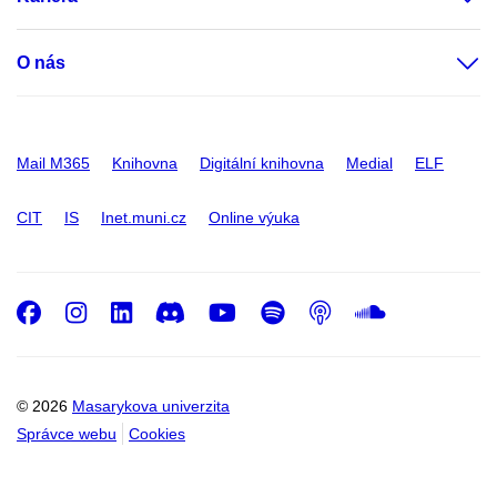
O nás
Mail M365
Knihovna
Digitální knihovna
Medial
ELF
CIT
IS
Inet.muni.cz
Online výuka
Facebook
Instagram
LinkedIn
Discord
Youtube
Spotify
Podcast
SoundC
© 2026
Masarykova univerzita
Správce webu
Cookies