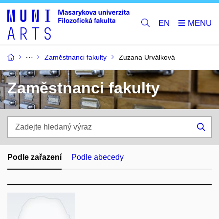
EN
Zaměstnanci fakulty
Zuzana Urválková
Zaměstnanci fakulty
Zadejte
hledaný
Hle
výraz
Podle zařazení
Podle abecedy