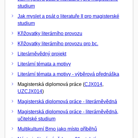
studium
Jak myslet a psát o literatuře II pro magisterské
studium
Křižovatky literárního provozu
Křižovatky literárního provozu pro bc.
Literárněvědný projekt
Literární témata a motivy
Literární témata a motivy - výběrová přednáška
Magisterská diplomová práce (
CJX014
,
UZCJX014
)
Magisterská diplomová práce - literárněvědná
Magisterská diplomová práce - literárněvědná,
učitelské studium
Multikulturní Brno jako místo příběhů