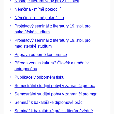
Nástroje literární vědy pro 21. století
Němčina - mírně pokročilí
Němčina - mírně pokročilí b
Projektový seminář z literatury 19. stol. pro
bakalářské studium
Projektový seminář z literatury 19. stol. pro
magisterské studium
Příprava odborné konference
Příroda versus kultura? Člověk a umění v
antropocénu
Publikace v odborném tisku
Semestrální studijní pobyt v zahraničí pro bc.
Semestrální studijní pobyt v zahraničí pro mgr.
Seminář k bakalářské diplomové práci
Seminář k bakalářské práci - literárněvědné