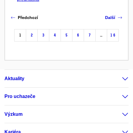
Předchozí
Další
1
2
3
4
5
6
7
…
16
Aktuality
Pro uchazeče
Výzkum
Kariéra