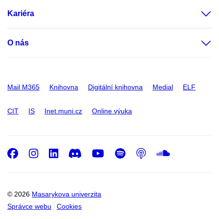
Kariéra
O nás
Mail M365
Knihovna
Digitální knihovna
Medial
ELF
CIT
IS
Inet.muni.cz
Online výuka
Facebook
Instagram
LinkedIn
Discord
Youtube
Spotify
Podcast
SoundC
© 2026
Masarykova univerzita
Správce webu
Cookies