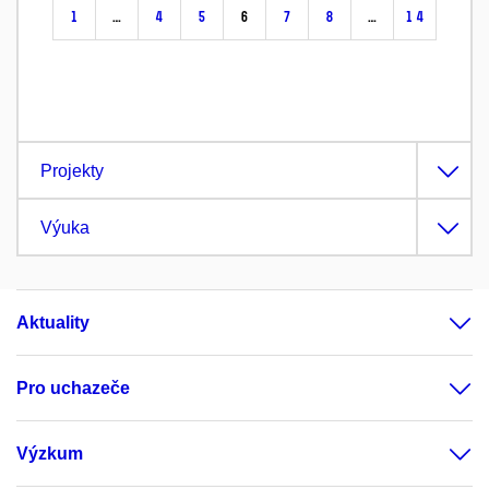
1
…
4
5
6
7
8
…
14
Projekty
Výuka
Aktuality
Pro uchazeče
Výzkum