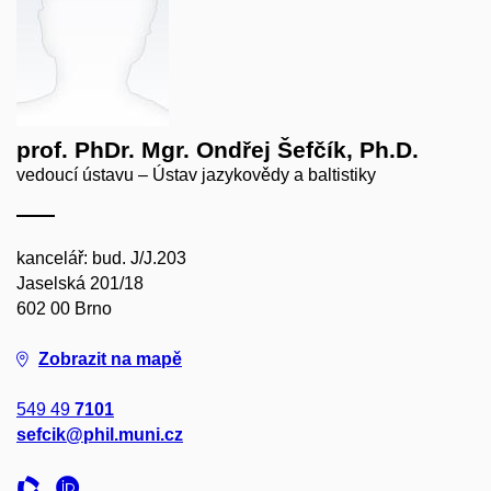
prof. PhDr. Mgr. Ondřej Šefčík, Ph.D.
vedoucí ústavu – Ústav jazykovědy a baltistiky
kancelář: bud. J/J.203
Jaselská 201/18
602 00 Brno
Zobrazit na mapě
549 49
7101
sefcik@phil.muni.cz