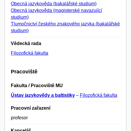
Obecná jazykověda (bakalářské studium)
Obecná jazykověda (magisterské navazující
studium)
Tlumočnictví českého znakového jazyka (bakalářské
studium)
Vědecká rada
Filozofická fakulta
Pracoviště
Fakulta / Pracoviště MU
Ústav jazykovědy a baltistiky
–
Filozofická fakulta
Pracovní zařazení
profesor
Kancelář