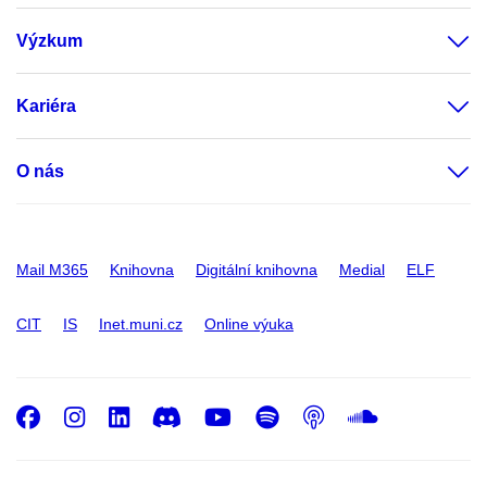
Výzkum
Kariéra
O nás
Mail M365
Knihovna
Digitální knihovna
Medial
ELF
CIT
IS
Inet.muni.cz
Online výuka
Facebook
Instagram
LinkedIn
Discord
Youtube
Spotify
Podcast
SoundC