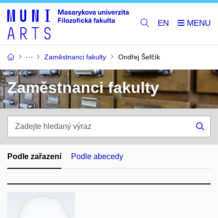
EN
Zaměstnanci fakulty
Ondřej Šefčík
Zaměstnanci fakulty
Zadejte
hledaný
Hle
výraz
Podle zařazení
Podle abecedy