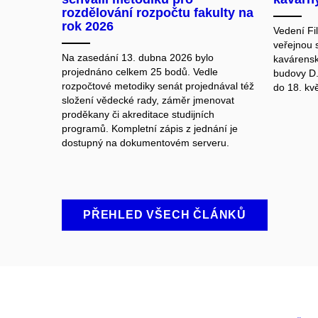
rozdělování rozpočtu fakulty na
rok 2026
Vedení Fil
veřejnou 
Na zasedání 13. dubna 2026 bylo
kavárensk
projednáno celkem 25 bodů. Vedle
budovy D.
rozpočtové metodiky senát projednával též
do 18. kv
složení vědecké rady, záměr jmenovat
proděkany či akreditace studijních
programů. Kompletní zápis z jednání je
dostupný na dokumentovém serveru.
PŘEHLED VŠECH ČLÁNKŮ