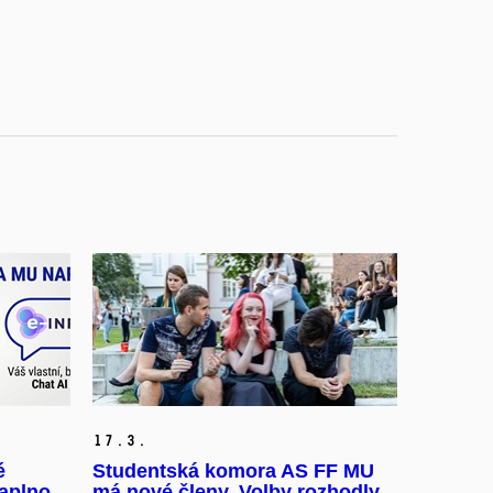
17.
3.
é
Studentská komora AS FF MU
naplno
má nové členy. Volby rozhodly