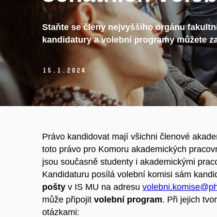
Staňte se členy nejvyššího orgánu fakultn
kandidatury a volební programy můžete zas
15.
1.
2024
Právo kandidovat mají všichni členové akade
toto právo pro Komoru akademických pracovní
jsou současně studenty i akademickými prac
Kandidaturu posílá volební komisi sám kandid
pošty
v IS MU na adresu
volebni.komise@ph
může připojit
volební program
. Při jejich t
otázkami: