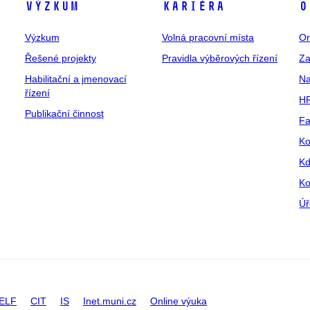
Výzkum
Kariéra
O
Výzkum
Volná pracovní místa
Or
Řešené projekty
Pravidla výběrových řízení
Za
Habilitační a jmenovací
Na
řízení
HR
Publikační činnost
Fa
Ko
Kd
Ko
Úř
ELF
CIT
IS
Inet.muni.cz
Online výuka