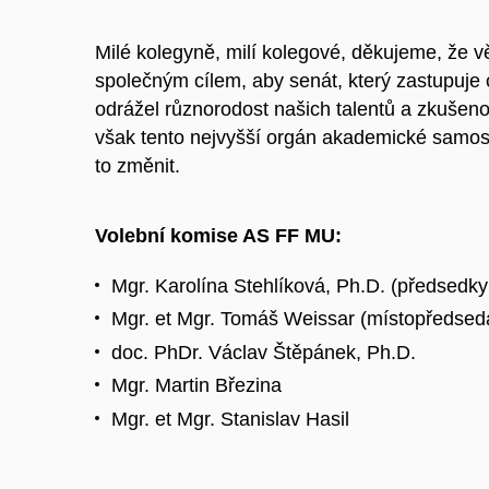
Milé kolegyně, milí kolegové, děkujeme, že
společným cílem, aby senát, který zastupuj
odrážel různorodost našich talentů a zkušenos
však tento nejvyšší orgán akademické samo
to změnit.
Volební komise AS FF MU:
Mgr. Karolína Stehlíková, Ph.D. (předsedk
Mgr. et Mgr. Tomáš Weissar (místopředsed
doc. PhDr. Václav Štěpánek, Ph.D.
Mgr. Martin Březina
Mgr. et Mgr. Stanislav Hasil