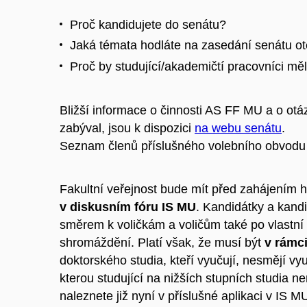
Proč kandidujete do senátu?
Jaká témata hodláte na zasedání senátu ot
Proč by studující/akademičtí pracovníci měl
Bližší informace o činnosti AS FF MU a o ot
zabýval, jsou k dispozici
na webu senátu
.
Seznam členů příslušného volebního obvodu 
Fakultní veřejnost bude mít před zahájením h
v diskusním fóru IS MU
. Kandidátky a kand
směrem k voličkám a voličům také po vlastní
shromáždění. Platí však, že musí být
v rámc
doktorského studia, kteří vyučují, nesmějí v
kterou studující na nižších stupních studia n
naleznete již nyní v příslušné aplikaci v IS MU