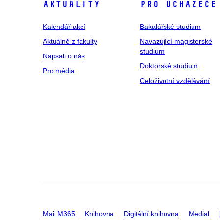
Aktuality
Pro uchazeče
Kalendář akcí
Bakalářské studium
Aktuálně z fakulty
Navazující magisterské
studium
Napsali o nás
Doktorské studium
Pro média
Celoživotní vzdělávání
Mail M365
Knihovna
Digitální knihovna
Medial