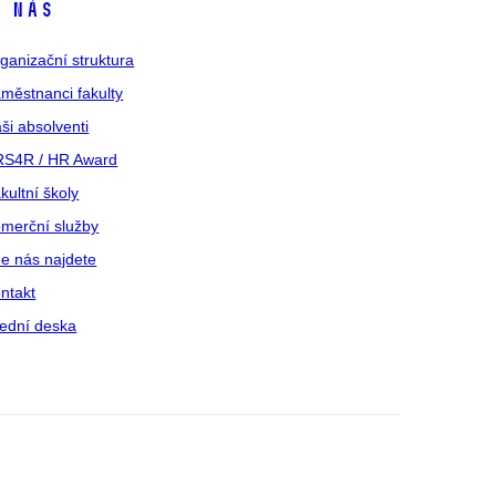
 nás
ganizační struktura
městnanci fakulty
ši absolventi
S4R / HR Award
kultní školy
merční služby
e nás najdete
ntakt
ední deska