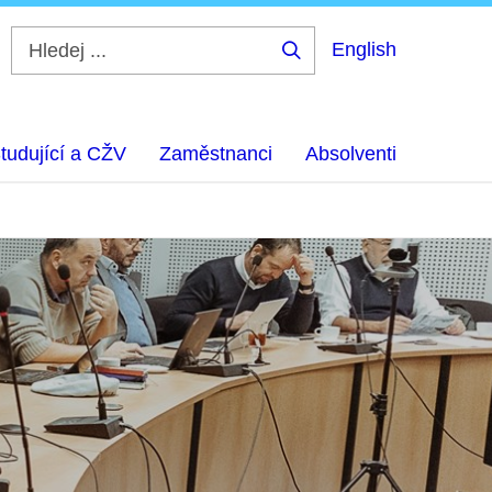
English
Hledej
...
tudující a CŽV
Zaměstnanci
Absolventi