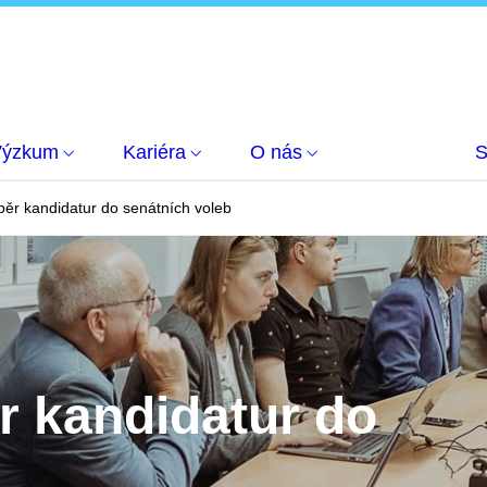
Výzkum
Kariéra
O nás
S
běr kandidatur do senátních voleb
r kandidatur do
b