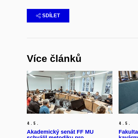
SDÍLET
Více článků
4.
5.
4.
5.
Akademický senát FF MU
Fakulta
schválil metodiku pro
kavárn