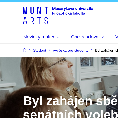
Novinky a akce
Chci studovat
Student
Vývěska pro studenty
Byl zahájen s
Byl zahájen sbě
senátních vole