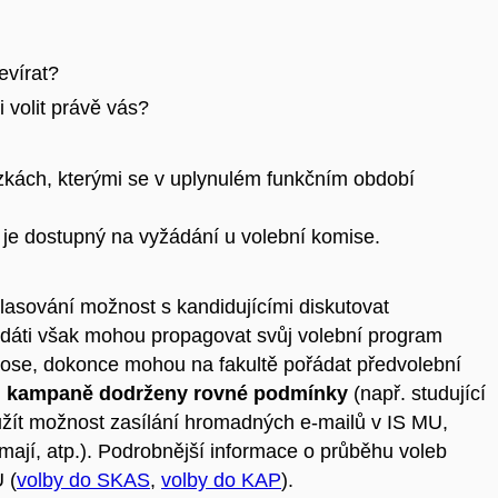
evírat?
i volit právě vás?
ázkách, kterými se v uplynulém funkčním období
je dostupný na vyžádání u volební komise.
lasování možnost s kandidujícími diskutovat
idáti však mohou propagovat svůj volební program
 ose, dokonce mohou na fakultě pořádat předvolební
i kampaně dodrženy rovné podmínky
(např. studující
yužít možnost zasílání hromadných e-mailů v IS MU,
emají, atp.). Podrobnější informace o průběhu voleb
 (
volby do SKAS
,
volby do KAP
).