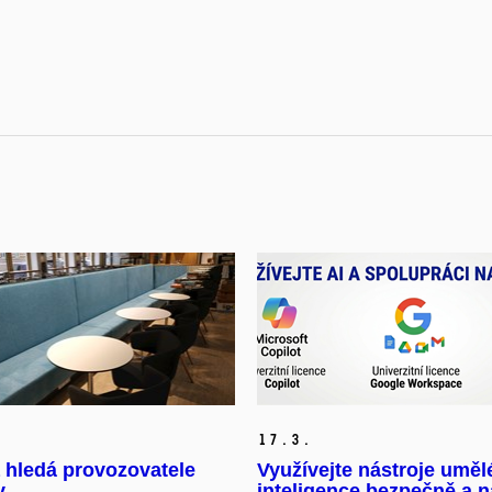
17.
3.
 hledá provozovatele
Využívejte nástroje uměl
y
inteligence bezpečně a 