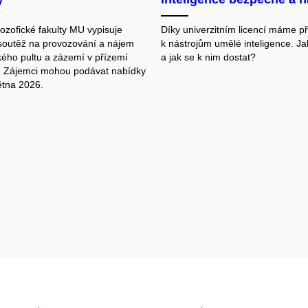
ozofické fakulty MU vypisuje
Díky univerzitním licencí máme př
soutěž na provozování a nájem
k nástrojům umělé inteligence. Ja
ého pultu a zázemí v přízemí
a jak se k nim dostat?
 Zájemci mohou podávat nabídky
ětna 2026.