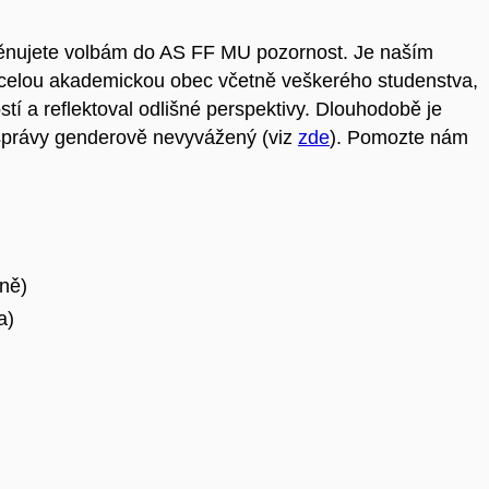
 věnujete volbám do AS FF MU pozornost. Je naším
e celou akademickou obec včetně veškerého studenstva,
tí a reflektoval odlišné perspektivy. Dlouhodobě je
správy genderově nevyvážený (viz
zde
). Pomozte nám
yně)
a)