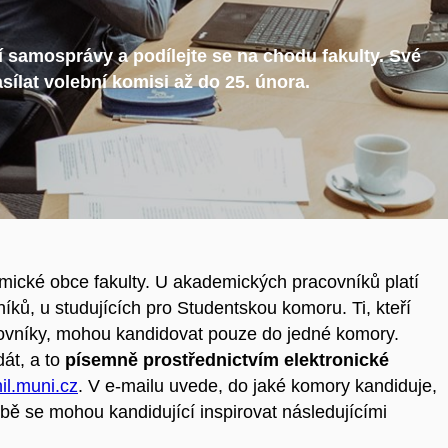
í samosprávy a podílejte se na chodu fakulty. Své
ílat volební komisi až do 25. února.
mické obce fakulty. U akademických pracovníků platí
ků, u studujících pro Studentskou komoru. Ti, kteří
ovníky, mohou kandidovat pouze do jedné komory.
át, a to
písemně prostřednictvím elektronické
il.muni.cz
. V e-mailu uvede, do jaké komory kandiduje,
vorbě se mohou kandidující inspirovat následujícími