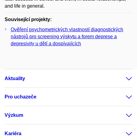
and life in general.
Související projekty:
Ověření psychometrických vlastností diagnostických
nástrojů pro screening výskytu a forem deprese a
depresivity u dětí a dospívajících
Aktuality
Pro uchazeče
Výzkum
Kariéra