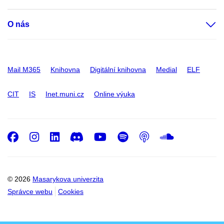
O nás
Mail M365
Knihovna
Digitální knihovna
Medial
ELF
CIT
IS
Inet.muni.cz
Online výuka
Facebook
Instagram
LinkedIn
Discord
Youtube
Spotify
Podcast
SoundC
© 2026
Masarykova univerzita
Správce webu
Cookies