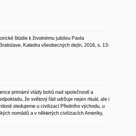
orické štúdie k životnému jubileu Pavla
Bratislave, Katedra všeobecných dejín, 2016, s. 13-
lence primární vlády bohů nad společností a
dpokladu, že světový řád udržuje nejen rituál, ale i
onitosti sledujeme u civilizací Předního východu, u
ých nomádů a v některých civilizacích Ameriky,