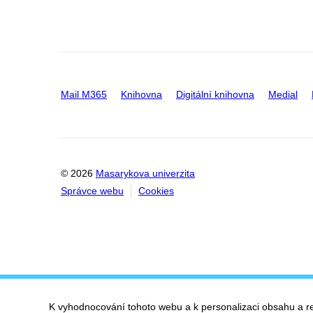
Mail M365
Knihovna
Digitální knihovna
Medial
© 2026
Masarykova univerzita
Správce webu
Cookies
K vyhodnocování tohoto webu a k personalizaci obsahu a r