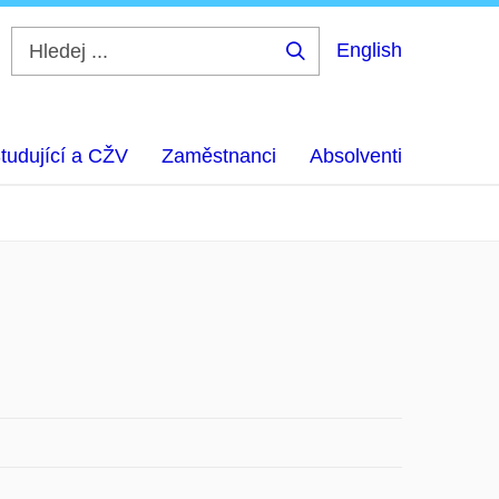
English
Hledej
...
tudující a CŽV
Zaměstnanci
Absolventi