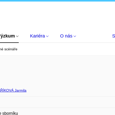
Výzkum
Kariéra
O nás
S
jné scénáře
ŘÍKOVÁ Jarmila
e sborníku