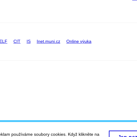
ELF
CIT
IS
Inet.muni.cz
Online výuka
eklam používáme soubory cookies. Když klikněte na