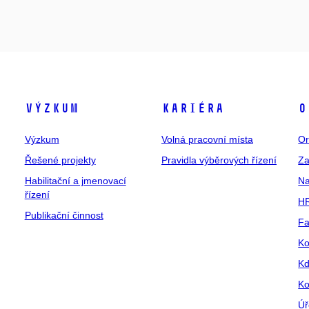
Výzkum
Kariéra
O
Výzkum
Volná pracovní místa
Or
Řešené projekty
Pravidla výběrových řízení
Za
Habilitační a jmenovací
Na
řízení
HR
Publikační činnost
Fa
Ko
Kd
Ko
Úř