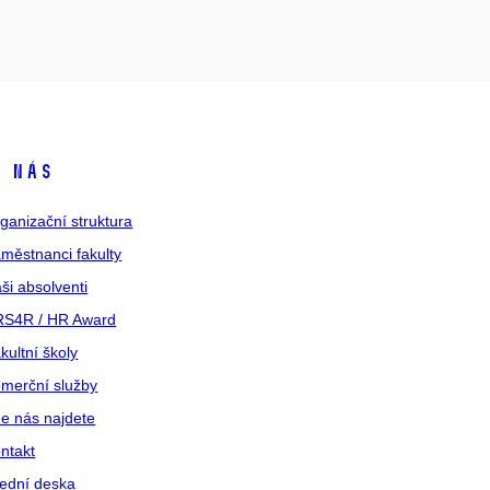
 nás
ganizační struktura
městnanci fakulty
ši absolventi
S4R / HR Award
kultní školy
merční služby
e nás najdete
ntakt
ední deska