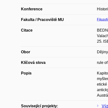
Konference
Histor
Filozof
Fakulta / Pracoviště MU
Citace
BEDNAŘ
Valach
25. I
Obor
Dějiny
Klíčová slova
rule o
Popis
Kapito
myšlen
etické
antick
Austrá
Související projekty:
Výz