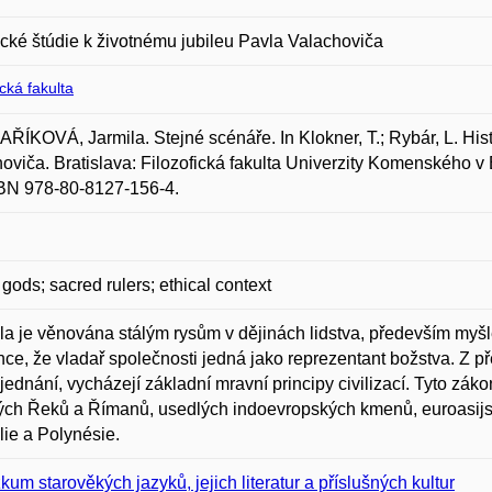
ické štúdie k životnému jubileu Pavla Valachoviča
ická fakulta
ÍKOVÁ, Jarmila. Stejné scénáře. In Klokner, T.; Rybár, L. Hist
oviča. Bratislava: Filozofická fakulta Univerzity Komenského v 
SBN 978-80-8127-156-4.
f gods; sacred rulers; ethical context
la je věnována stálým rysům v dějinách lidstva, především myš
ce, že vladař společnosti jedná jako reprezentant božstva. Z pře
 jednání, vycházejí základní mravní principy civilizací. Tyto zák
ých Řeků a Římanů, usedlých indoevropských kmenů, euroasijsk
lie a Polynésie.
kum starověkých jazyků, jejich literatur a příslušných kultur