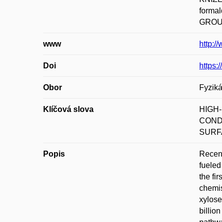
formal
GROUP,
www
http:/
Doi
https:
Obor
Fyziká
Klíčová slova
HIGH
COND
SURF
Popis
Recent
fueled
the fi
chemis
xylose
billio