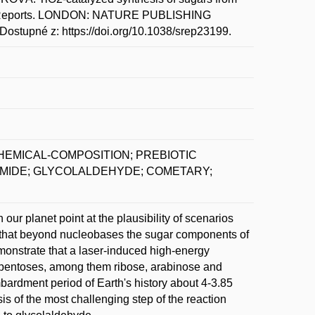
ntific Reports. LONDON: NATURE PUBLISHING
Dostupné z: https://doi.org/10.1038/srep23199.
EMICAL-COMPOSITION; PREBIOTIC
MIDE; GLYCOLALDEHYDE; COMETARY;
 our planet point at the plausibility of scenarios
ow that beyond nucleobases the sugar components of
emonstrate that a laser-induced high-energy
f pentoses, among them ribose, arabinose and
bardment period of Earth's history about 4-3.85
sis of the most challenging step of the reaction