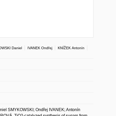
WSKI Daniel
IVANEK Ondřej
KNÍŽEK Antonín
Daniel SMYKOWSKI; Ondřej IVANEK; Antonín
VÁ. TiO2-catalyzed synthesis of sugars from