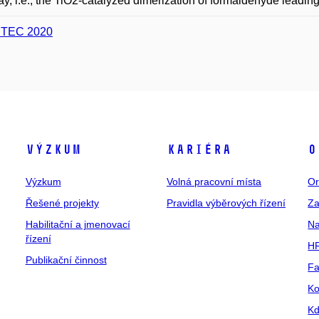
y, i.e., the TiO2-catalyzed dimerization of formaldehyde leading
ITEC 2020
Výzkum
Kariéra
O
Výzkum
Volná pracovní místa
Or
Řešené projekty
Pravidla výběrových řízení
Za
Habilitační a jmenovací
Na
řízení
HR
Publikační činnost
Fa
Ko
Kd