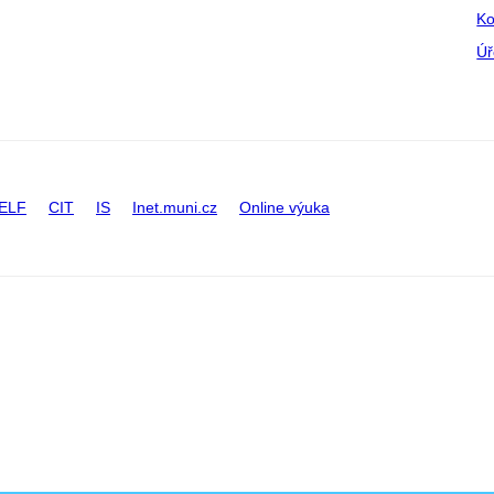
Ko
Úř
ELF
CIT
IS
Inet.muni.cz
Online výuka