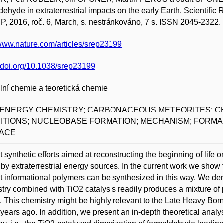
dehyde in extraterrestrial impacts on the early Earth. Scie
 2016, roč. 6, March, s. nestránkováno, 7 s. ISSN 2045-2322. 
/www.nature.com/articles/srep23199
//doi.org/10.1038/srep23199
lní chemie a teoretická chemie
-ENERGY CHEMISTRY; CARBONACEOUS METEORITES; CH
ITIONS; NUCLEOBASE FORMATION; MECHANISM; FORMA
ACE
 synthetic efforts aimed at reconstructing the beginning of life on
 by extraterrestrial energy sources. In the current work we sh
rst informational polymers can be synthesized in this way. We d
try combined with TiO2 catalysis readily produces a mixture o
. This chemistry might be highly relevant to the Late Heavy Bom
n years ago. In addition, we present an in-depth theoretical analy