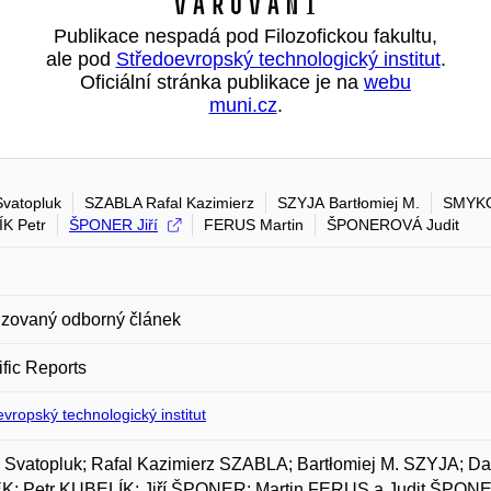
Varování
Publikace nespadá pod Filozofickou fakultu,
ale pod
Středoevropský technologický institut
.
Oficiální stránka publikace je na
webu
muni.cz
.
Svatopluk
SZABLA Rafal Kazimierz
SZYJA Bartłomiej M.
SMYKO
K Petr
ŠPONER Jiří
FERUS Martin
ŠPONEROVÁ Judit
zovaný odborný článek
ific Reports
vropský technologický institut
, Svatopluk; Rafal Kazimierz SZABLA; Bartłomiej M. SZYJA; 
K; Petr KUBELÍK; Jiří ŠPONER; Martin FERUS a Judit ŠPONERO