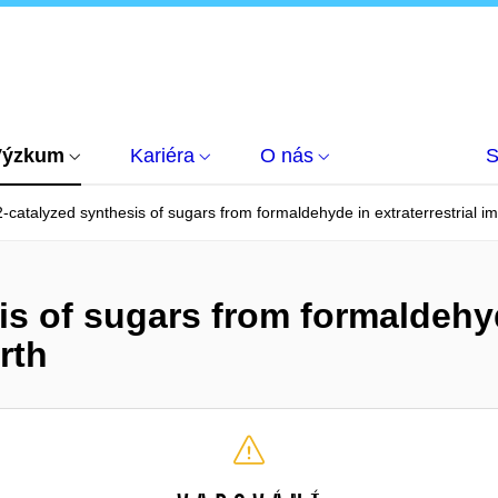
Výzkum
Kariéra
O nás
S
-catalyzed synthesis of sugars from formaldehyde in extraterrestrial im
s of sugars from formaldehyde
rth