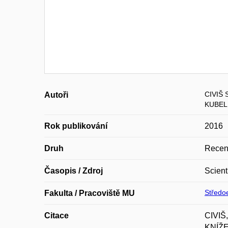
CIVIŠ 
Autoři
KUBELÍ
Rok publikování
2016
Druh
Recen
Časopis / Zdroj
Scient
Středoe
Fakulta / Pracoviště MU
Citace
CIVIŠ
KNÍŽE