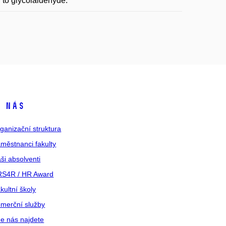
 to glycolaldehyde.
 nás
ganizační struktura
městnanci fakulty
ši absolventi
S4R / HR Award
kultní školy
merční služby
e nás najdete