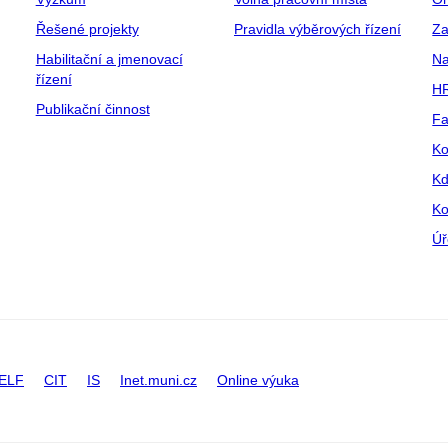
Řešené projekty
Pravidla výběrových řízení
Za
Habilitační a jmenovací
Na
řízení
HR
Publikační činnost
Fa
Ko
Kd
Ko
Úř
ELF
CIT
IS
Inet.muni.cz
Online výuka