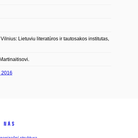
lnius: Lietuviu literatúros ir tautosakos institutas,
artinaitisovi.
a 2016
 nás
ganizační struktura