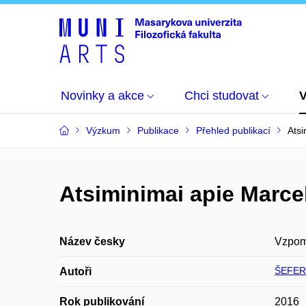
Novinky a akce
Chci studovat
Výzkum
Publikace
Přehled publikací
Atsi
Atsiminimai apie Marcel
Název česky
Vzpomí
ŠEFERI
Autoři
Rok publikování
2016