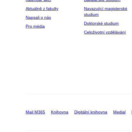
Aktuálně z fakulty
Navazující magisterské
studium
Napsali o nás
Doktorské studium
Pro média
Celoživotní vzdělávání
Mail M365
Knihovna
Digitální knihovna
Medial