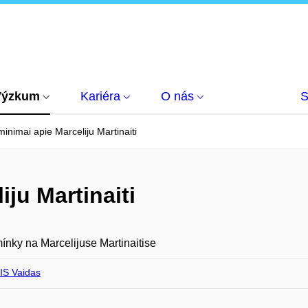
Výzkum
Kariéra
O nás
S
minimai apie Marceliju Martinaiti
iju Martinaiti
nky na Marcelijuse Martinaitise
S Vaidas