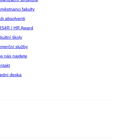
městnanci fakulty
ši absolventi
S4R / HR Award
kultní školy
merční služby
e nás najdete
ntakt
ední deska