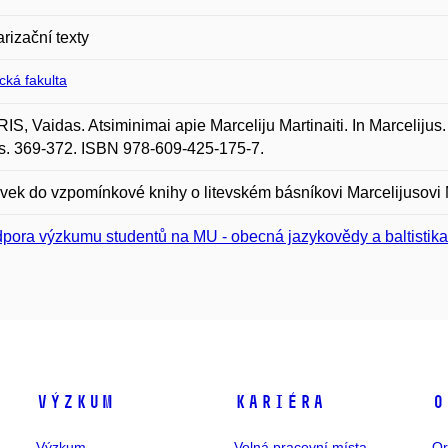
rizační texty
ická fakulta
S, Vaidas. Atsiminimai apie Marceliju Martinaiti. In Marcelijus. Vi
s. 369-372. ISBN 978-609-425-175-7.
vek do vzpomínkové knihy o litevském básníkovi Marcelijusovi M
pora výzkumu studentů na MU - obecná jazykovědy a baltistik
Výzkum
Kariéra
O
Výzkum
Volná pracovní místa
Or