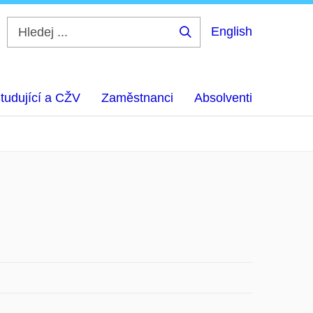
English
Hledej
...
tudující a CŽV
Zaměstnanci
Absolventi