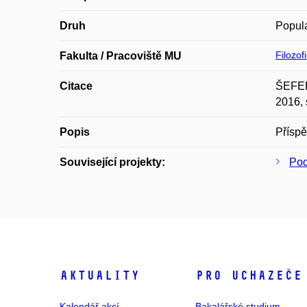
Druh
Popula
Filozof
Fakulta / Pracoviště MU
Citace
ŠEFERI
2016, 
Popis
Příspě
Související projekty:
Pod
Aktuality
Pro uchazeče
Kalendář akcí
Bakalářské studium